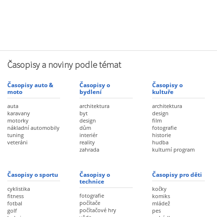
Časopisy a noviny podle témat
Časopisy auto &
Časopisy o
Časopisy o
moto
bydlení
kultuře
auta
architektura
architektura
karavany
byt
design
motorky
design
film
nákladní automobily
dům
fotografie
tuning
interiér
historie
veteráni
reality
hudba
zahrada
kulturní program
Časopisy o sportu
Časopisy o
Časopisy pro děti
technice
cyklistika
kočky
fotografie
fitness
komiks
počítače
fotbal
mládež
počítačové hry
golf
pes