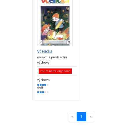
Včelička
měsíčník předškolní
výchovy
zatím nelze objednat
výchova
80 %
děti
60 %
«
1
(current)
»