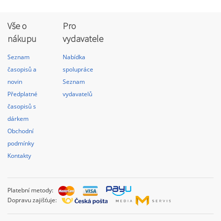
Vše o
Pro
nákupu
vydavatele
Seznam
Nabídka
časopisů a
spolupráce
novin
Seznam
Předplatné
vydavatelů
časopisů s
dárkem
Obchodní
podmínky
Kontakty
Platební metody:
Dopravu zajišťuje: