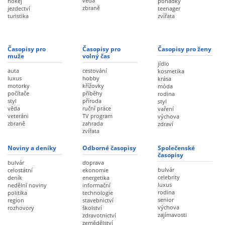
věda
hokej
pohádky
zbraně
jezdectví
teenager
turistika
zvířata
Časopisy pro
Časopisy pro
Časopisy pro ženy
muže
volný čas
jídlo
auta
cestování
kosmetika
luxus
hobby
krása
motorky
křížovky
móda
počítače
příběhy
rodina
styl
příroda
styl
věda
ruční práce
vaření
veteráni
TV program
výchova
zbraně
zahrada
zdraví
zvířata
Noviny a deníky
Odborné časopisy
Společenské
časopisy
bulvár
doprava
bulvár
celostátní
ekonomie
celebrity
deník
energetika
luxus
nedělní noviny
informační
rodina
politika
technologie
senior
region
stavebnictví
výchova
rozhovory
školství
zajímavosti
zdravotnictví
zemědělství