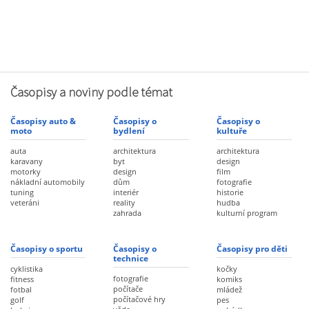
Časopisy a noviny podle témat
Časopisy auto &
Časopisy o
Časopisy o
moto
bydlení
kultuře
auta
architektura
architektura
karavany
byt
design
motorky
design
film
nákladní automobily
dům
fotografie
tuning
interiér
historie
veteráni
reality
hudba
zahrada
kulturní program
Časopisy o sportu
Časopisy o
Časopisy pro děti
technice
cyklistika
kočky
fotografie
fitness
komiks
počítače
fotbal
mládež
počítačové hry
golf
pes