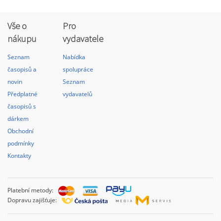
Vše o
Pro
nákupu
vydavatele
Seznam
Nabídka
časopisů a
spolupráce
novin
Seznam
Předplatné
vydavatelů
časopisů s
dárkem
Obchodní
podmínky
Kontakty
Platební metody:
Dopravu zajišťuje: