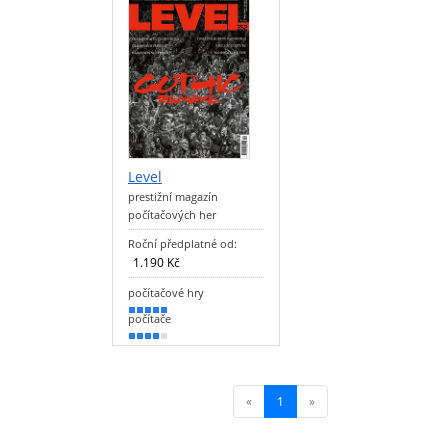
Level
prestižní magazín
počítačových her
Roční předplatné od:
1.190 Kč
počítačové hry
90 %
počítače
70 %
«
1
(current)
»