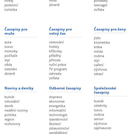
věda
hokej
pohádky
zbraně
jezdectví
teenager
turistika
zvířata
Časopisy pro
Časopisy pro
Časopisy pro ženy
muže
volný čas
jídlo
auta
cestování
kosmetika
luxus
hobby
krása
motorky
křížovky
móda
počítače
příběhy
rodina
styl
příroda
styl
věda
ruční práce
vaření
veteráni
TV program
výchova
zbraně
zahrada
zdraví
zvířata
Noviny a deníky
Odborné časopisy
Společenské
časopisy
bulvár
doprava
bulvár
celostátní
ekonomie
celebrity
deník
energetika
luxus
nedělní noviny
informační
rodina
politika
technologie
senior
region
stavebnictví
výchova
rozhovory
školství
zajímavosti
zdravotnictví
zemědělství