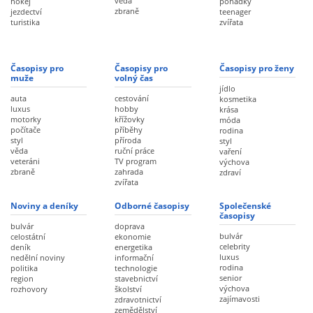
věda
hokej
pohádky
zbraně
jezdectví
teenager
turistika
zvířata
Časopisy pro
Časopisy pro
Časopisy pro ženy
muže
volný čas
jídlo
auta
cestování
kosmetika
luxus
hobby
krása
motorky
křížovky
móda
počítače
příběhy
rodina
styl
příroda
styl
věda
ruční práce
vaření
veteráni
TV program
výchova
zbraně
zahrada
zdraví
zvířata
Noviny a deníky
Odborné časopisy
Společenské
časopisy
bulvár
doprava
bulvár
celostátní
ekonomie
celebrity
deník
energetika
luxus
nedělní noviny
informační
rodina
politika
technologie
senior
region
stavebnictví
výchova
rozhovory
školství
zajímavosti
zdravotnictví
zemědělství