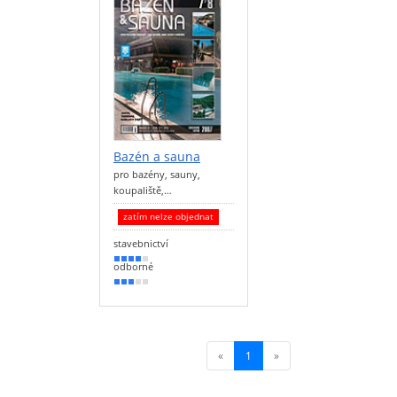
Bazén a sauna
pro bazény, sauny,
koupaliště,…
zatím nelze objednat
stavebnictví
70 %
odborné
50 %
«
1
(current)
»