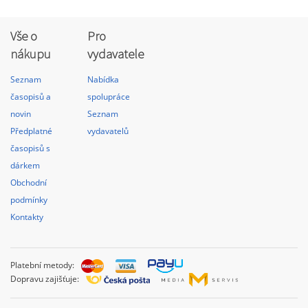
Vše o
Pro
nákupu
vydavatele
Seznam
Nabídka
časopisů a
spolupráce
novin
Seznam
Předplatné
vydavatelů
časopisů s
dárkem
Obchodní
podmínky
Kontakty
Platební metody:
Dopravu zajišťuje: