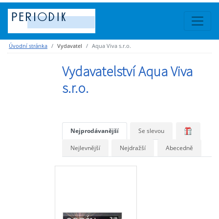
Úvodní stránka
Vydavatel
Aqua Viva s.r.o.
Vydavatelství Aqua Viva
s.r.o.
Nejprodávanější
Se slevou
Nejlevnější
Nejdražší
Abecedně