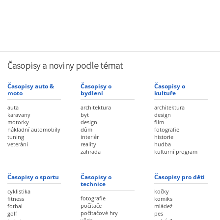
Časopisy a noviny podle témat
Časopisy auto &
Časopisy o
Časopisy o
moto
bydlení
kultuře
auta
architektura
architektura
karavany
byt
design
motorky
design
film
nákladní automobily
dům
fotografie
tuning
interiér
historie
veteráni
reality
hudba
zahrada
kulturní program
Časopisy o sportu
Časopisy o
Časopisy pro děti
technice
cyklistika
kočky
fotografie
fitness
komiks
počítače
fotbal
mládež
počítačové hry
golf
pes