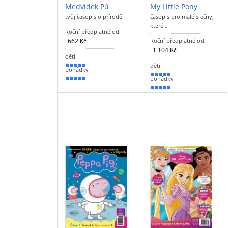
Medvídek Pú
My Little Pony
tvůj časopis o přírodě
časopis pro malé slečny,
které…
Roční předplatné od:
662 Kč
Roční předplatné od:
1.104 Kč
děti
děti
100 %
pohádky
100 %
pohádky
100 %
100 %