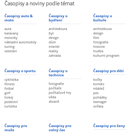
Časopisy a noviny podle témat
Časopisy auto &
Časopisy o
Časopisy o
moto
bydlení
kultuře
auta
architektura
architektura
karavany
byt
design
motorky
design
film
nákladní automobily
dům
fotografie
tuning
interiér
historie
veteráni
reality
hudba
zahrada
kulturní program
Časopisy o sportu
Časopisy o
Časopisy pro děti
technice
cyklistika
kočky
fotografie
fitness
komiks
počítače
fotbal
mládež
počítačové hry
golf
pes
věda
hokej
pohádky
zbraně
jezdectví
teenager
turistika
zvířata
Časopisy pro
Časopisy pro
Časopisy pro ženy
muže
volný čas