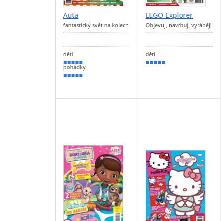
Auta
LEGO Explorer
fantastický svět na kolech
Objevuj, navrhuj, vyráběj!
děti
děti
100 %
90 %
pohádky
100 %