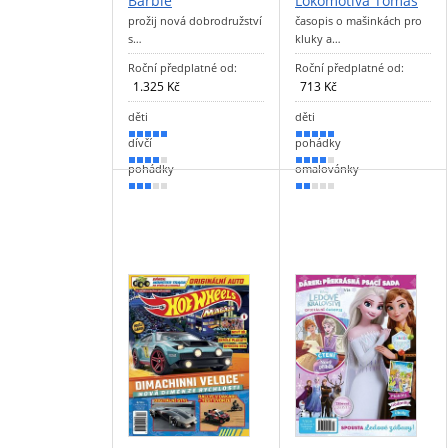
Barbie
Lokomotiva Tomáš
prožij nová dobrodružství
časopis o mašinkách pro
s…
kluky a…
Roční předplatné od:
Roční předplatné od:
1.325 Kč
713 Kč
děti
děti
100 %
100 %
dívčí
pohádky
80 %
80 %
pohádky
omalovánky
60 %
40 %