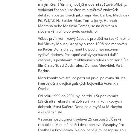
malým čtenářům nejnovější moderní světové příběhy.
Vydávání časopisů se čtením o světově známých
dětských postavičkách jako například Barbie, Medvídek
Pú, W.I.T.C.H., Spider-Man, Tom a Jerry, Hannah
Montana nebo Mašinka Tomáš, se na českém a
slovenském trhu opravdu osvědčilo.
Vůbec první komiksový časopis pro děti na českém trhu
byl Mickey Mouse, který byl v roce 1996 přejmenován
na Kačer Donald a Egmont ho pod tímto názvem
vydává dodnes. Postupně začaly vycházet i další
časopisy s postavami z oblíbených televizních seriálů a
filmů, například Duck Tales, Dumbo, Medvídek Pú či
Barbie.
Mezi komiksové stálice patří od první poloviny 90. let
i nerozlučná dvojice galských bojovníků Asterix a
Obelix.
Od roku 1999 do 2001 byl na trhu i Super komiks
(39 čísel) s rekordními 256 stránkami komiksových
dobrodružství Kačera Donalda a myšáka Mickeyho
v každém čísle.
V současnosti Egmont vydává 25 časopisů v České
republice. Mezi ně patří i dva sportovní časopisy Pro
Football a ProHockey. Nejoblíbenějšími časopisy jsou