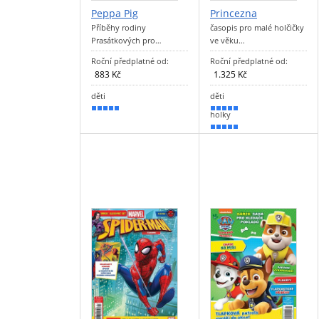
Peppa Pig
Princezna
Příběhy rodiny
časopis pro malé holčičky
Prasátkových pro…
ve věku…
Roční předplatné od:
Roční předplatné od:
883 Kč
1.325 Kč
děti
děti
90 %
100 %
holky
100 %