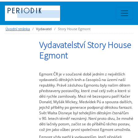
Úvodní stránka
Vydavatel
Story House Egmont
Vydavatelství Story House
Egmont
Egmont ČR je v současné době jedním z největších
vydavatelů dětských knih a časopisů na území naší
republiky. Právě zásluhou Egmontu byly našim dětem
představeny postavičky, které znal celý svět a které si
děti rychle zamilovaly. Mezi ně bezesporu patří Kačer
Donald, Myšák Mickey, Medvídek Pú a spousta dalších,
jejichž příběhy po generace podporují dětskou fantazii.
Svět Walta Disneye byl tehdejším dětským čtenářům
v 90. letech téměř neznámý. Není proto divu, že mnohé
děti lačnily potom, začíst se do příběhů těchto postav,
což jim jako vůbec první společnost Egmont umožnila.
Egmont vždy patřil k vydavatelům, kteří přinášeli