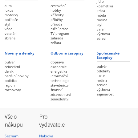
jídlo
auta
cestování
kosmetika
luxus
hobby
krása
motorky
křížovky
móda
počítače
příběhy
rodina
styl
příroda
styl
věda
ruční práce
vaření
veteráni
TV program
výchova
zbraně
zahrada
zdraví
zvířata
Noviny a deníky
Odborné časopisy
Společenské
časopisy
bulvár
doprava
bulvár
celostátní
ekonomie
celebrity
deník
energetika
luxus
nedělní noviny
informační
rodina
politika
technologie
senior
region
stavebnictví
výchova
rozhovory
školství
zajímavosti
zdravotnictví
zemědělství
Vše o
Pro
nákupu
vydavatele
Seznam
Nabídka