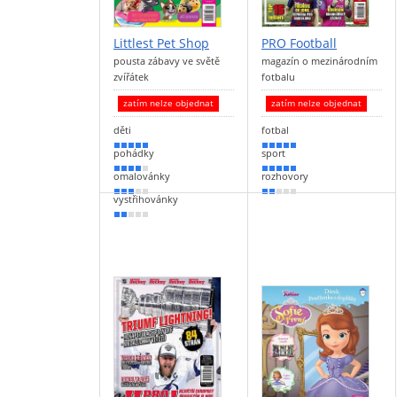
Littlest Pet Shop
PRO Football
pousta zábavy ve světě
magazín o mezinárodním
zvířátek
fotbalu
zatím nelze objednat
zatím nelze objednat
děti
fotbal
100 %
100 %
pohádky
sport
80 %
90 %
omalovánky
rozhovory
50 %
40 %
vystřihovánky
40 %