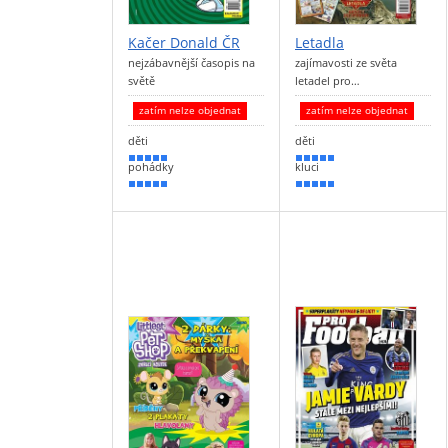
Kačer Donald ČR
Letadla
nejzábavnější časopis na
zajímavosti ze světa
světě
letadel pro…
zatím nelze objednat
zatím nelze objednat
děti
děti
100 %
100 %
pohádky
kluci
100 %
100 %