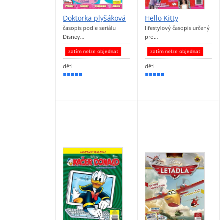
Doktorka plyšáková
Hello Kitty
časopis podle seriálu
lifestylový časopis určený
Disney…
pro…
zatím nelze objednat
zatím nelze objednat
děti
děti
100 %
100 %