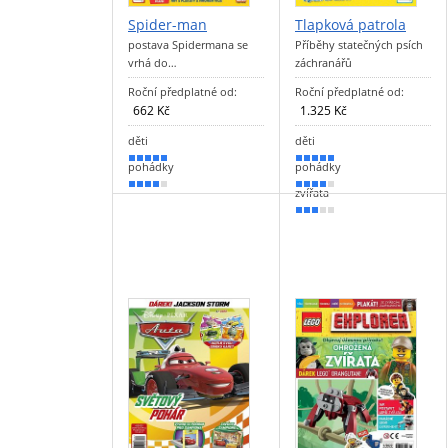
Spider-man
Tlapková patrola
postava Spidermana se
Příběhy statečných psích
vrhá do…
záchranářů
Roční předplatné od:
Roční předplatné od:
662 Kč
1.325 Kč
děti
děti
100 %
90 %
pohádky
pohádky
80 %
70 %
zvířata
60 %