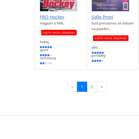
PRO Hockey
Sofie První
magazín o NHL
buď princeznou se srdcem
na pravém…
zatím nelze objednat
zatím nelze objednat
hokej
děti
100 %
sport
100 %
pohádky
80 %
rozhovory
80 %
40 %
«
1
(current)
2
»