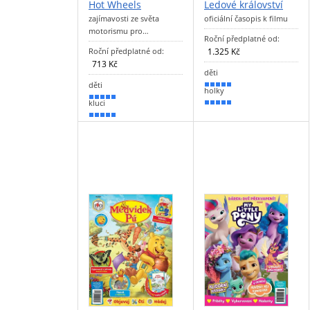
Hot Wheels
Ledové království
zajímavosti ze světa
oficiální časopis k filmu
motorismu pro…
Roční předplatné od:
Roční předplatné od:
1.325 Kč
713 Kč
děti
děti
100 %
holky
100 %
kluci
100 %
100 %