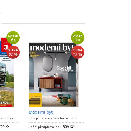
DÁREK
DÁREK
6 x
1 x
SLEVA
SLEVA
25 %
28 %
Moderní byt
esionály v…
nejlepší stránky vašeho bydlení
799 Kč
809 Kč
Roční předplatné od: