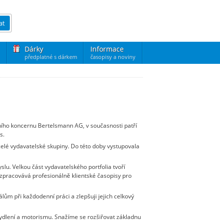
at
Dárky
Informace
předplatné s dárkem
časopisy a noviny
ního koncernu Bertelsmann AG, v současnosti patří
s.
celé vydavatelské skupiny. Do této doby vystupovala
slu. Velkou část vydavatelského portfolia tvoří
ví zpracovává profesionálně klientské časopisy pro
ům při každodenní práci a zlepšuji jejich celkový
bydlení a motorismu. Snažíme se rozšiřovat základnu