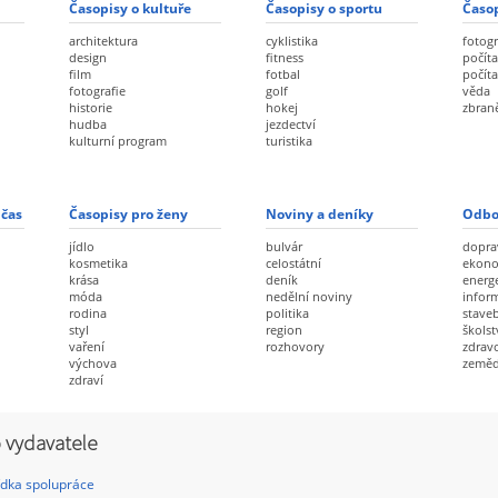
Časopisy o kultuře
Časopisy o sportu
Časop
architektura
cyklistika
fotogr
design
fitness
počíta
film
fotbal
počít
fotografie
golf
věda
historie
hokej
zbran
hudba
jezdectví
kulturní program
turistika
 čas
Časopisy pro ženy
Noviny a deníky
Odbo
jídlo
bulvár
dopra
kosmetika
celostátní
ekon
krása
deník
energ
móda
nedělní noviny
infor
rodina
politika
staveb
styl
region
školst
vaření
rozhovory
zdravo
výchova
zeměd
zdraví
 vydavatele
dka spolupráce