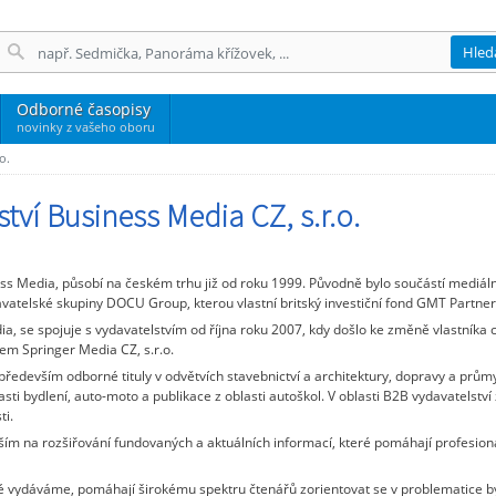
Hled
Odborné časopisy
novinky z vašeho oboru
o.
tví Business Media CZ, s.r.o.
ess Media, působí na českém trhu již od roku 1999. Původně bylo součástí mediál
atelské skupiny DOCU Group, kterou vlastní britský investiční fond GMT Partner
, se spojuje s vydavatelstvím od října roku 2007, kdy došlo ke změně vlastníka 
em Springer Media CZ, s.r.o.
 především odborné tituly v odvětvích stavebnictví a architektury, dopravy a průmy
lasti bydlení, auto-moto a publikace z oblasti autoškol. V oblasti B2B vydavatelst
i.
m na rozšiřování fundovaných a aktuálních informací, které pomáhají profesionál
eré vydáváme, pomáhají širokému spektru čtenářů zorientovat se v problematice 