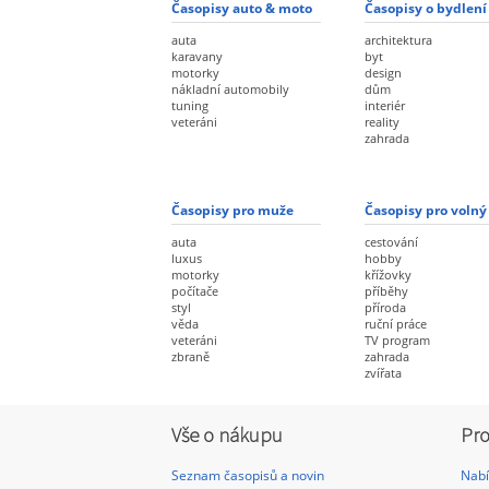
Časopisy auto & moto
Časopisy o bydlení
auta
architektura
karavany
byt
motorky
design
nákladní automobily
dům
tuning
interiér
veteráni
reality
zahrada
Časopisy pro muže
Časopisy pro volný
auta
cestování
luxus
hobby
motorky
křížovky
počítače
příběhy
styl
příroda
věda
ruční práce
veteráni
TV program
zbraně
zahrada
zvířata
Vše o nákupu
Pro
Seznam časopisů a novin
Nabí