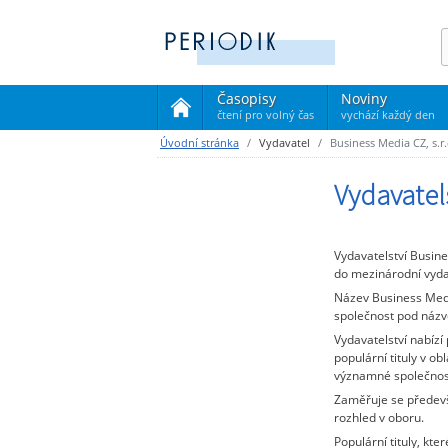
Časopisy
Noviny
čtení pro volný čas
vychází každý den
(current)
Úvodní stránka
Vydavatel
Business Media CZ, s.r.
Vydavatels
Vydavatelství Busin
do mezinárodní vydav
Název Business Media
společnost pod názv
Vydavatelství nabízí
populární tituly v ob
významné společnost
Zaměřuje se předevší
rozhled v oboru.
Populární tituly, kt