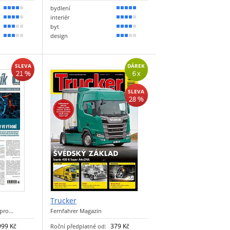
bydlení
80 %
90 %
interiér
70 %
80 %
byt
60 %
70 %
design
50 %
60 %
SLEVA
DÁREK
21 %
6 x
SLEVA
28 %
Trucker
t pro…
Fernfahrer Magazin
999 Kč
379 Kč
Roční předplatné od: