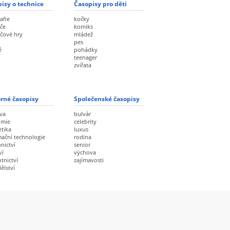
isy o technice
Časopisy pro děti
afie
kočky
če
komiks
ačové hry
mládež
pes
ě
pohádky
teenager
zvířata
rné časopisy
Společenské časopisy
va
bulvár
omie
celebrity
etika
luxus
mační technologie
rodina
nictví
senior
ví
výchova
tnictví
zajímavosti
ělství