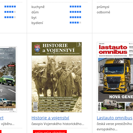
kuchyně
průmysl
100 %
100 %
dům
odborné
80 %
90 %
byt
70 %
90 %
bydlení
80 %
rt
Historie a vojenství
Lastauto omnibus
i výběru…
časopis Vojenského historického…
česká verze prestižního
evropského…
t
zatím nelze objednat