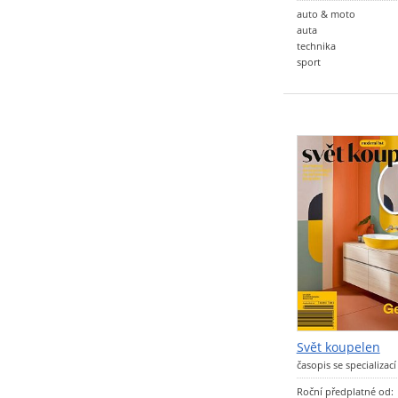
auto & moto
auta
technika
sport
Svět koupelen
časopis se specializac
Roční předplatné od: