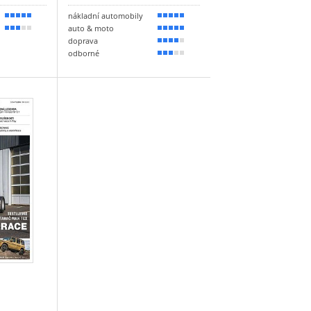
nákladní automobily
100 %
100 %
auto & moto
50 %
90 %
doprava
80 %
odborné
50 %