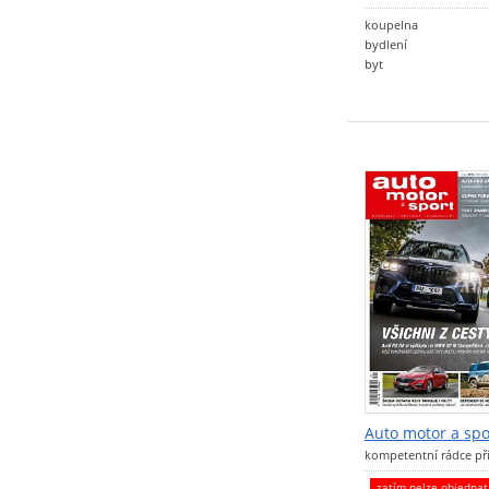
koupelna
bydlení
byt
Auto motor a spo
kompetentní rádce př
zatím nelze objedna