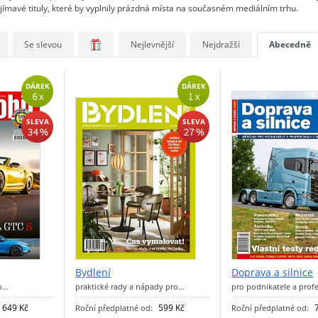
jímavé tituly, které by vyplnily prázdná místa na současném mediálním trhu.
Se slevou
Nejlevnější
Nejdražší
Abecedně
DÁREK
DÁREK
6 x
1 x
SLEVA
SLEVA
34 %
27 %
Bydlení
Doprava a silnice
 o…
praktické rady a nápady pro…
pro podnikatele a prof
649 Kč
599 Kč
Roční předplatné od:
Roční předplatné od: