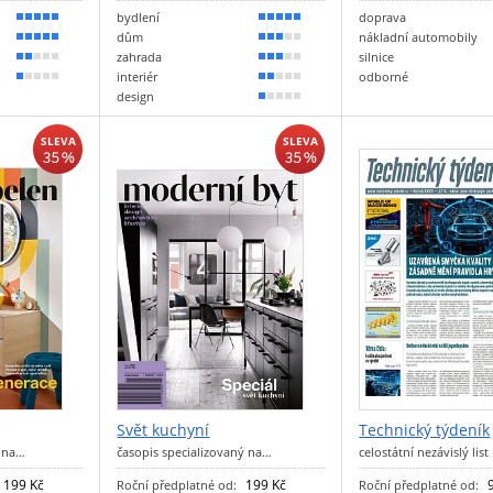
bydlení
doprava
100 %
90 %
dům
nákladní automobily
90 %
60 %
zahrada
silnice
30 %
60 %
interiér
odborné
20 %
40 %
design
10 %
SLEVA
SLEVA
35 %
35 %
Svět kuchyní
Technický týdeník
í na…
časopis specializovaný na…
celostátní nezávislý lis
199 Kč
199 Kč
Roční předplatné od:
Roční předplatné od: