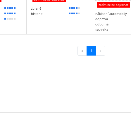
zatím nelze objednat
zbraně
100 %
80 %
historie
nákladní automobily
100 %
80 %
doprava
20 %
odborné
technika
«
1
(current)
»