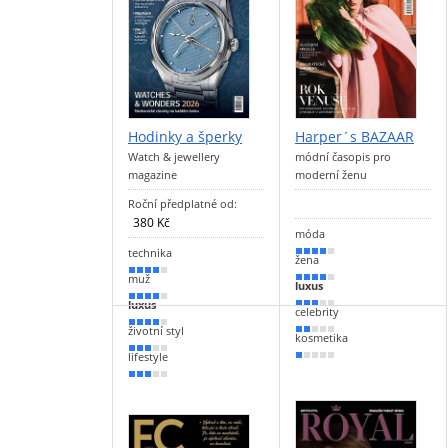
Hodinky a šperky
Harper´s BAZAAR
Watch & jewellery
módní časopis pro
magazine
moderní ženu
Roční předplatné od:
380 Kč
móda
technika
80 %
žena
80 %
muž
70 %
luxus
70 %
luxus
60 %
celebrity
70 %
životní styl
30 %
kosmetika
60 %
lifestyle
20 %
50 %