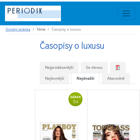
Úvodní stránka
Téma
Časopisy o luxusu
Časopisy o luxusu
Nejprodávanější
Se slevou
Nejlevnější
Nejdražší
Abecedně
DÁREK
5 x