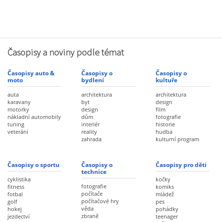
Časopisy a noviny podle témat
Časopisy auto &
Časopisy o
Časopisy o
moto
bydlení
kultuře
auta
architektura
architektura
karavany
byt
design
motorky
design
film
nákladní automobily
dům
fotografie
tuning
interiér
historie
veteráni
reality
hudba
zahrada
kulturní program
Časopisy o sportu
Časopisy o
Časopisy pro děti
technice
cyklistika
kočky
fotografie
fitness
komiks
počítače
fotbal
mládež
počítačové hry
golf
pes
věda
hokej
pohádky
zbraně
jezdectví
teenager