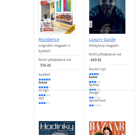
Rezidence
Luxury Guide
originální magazín o
lifestylový magazín
bydlení
Roční předplatné od:
Roční předplatné od:
449 Kč
556 Kč
životní styl
bydlení
80 %
luxus
90 %
luxus
60 %
šperky
70 %
design
60 %
design
60 %
styl
40 %
společnost
50 %
30 %