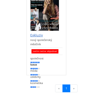
Exkluziv
nový společenský
měsíčník
zatím nelze objednat
společnost
90 %
luxus
80 %
móda
70 %
celebrity
70 %
kosmetika
60 %
«
1
(current)
»