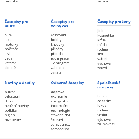
turistika
zvířata
Časopisy pro
Časopisy pro
Časopisy pro ženy
muže
volný čas
jídlo
auta
cestování
kosmetika
luxus
hobby
krása
motorky
křížovky
móda
počítače
příběhy
rodina
styl
příroda
styl
věda
ruční práce
vaření
veteráni
TV program
výchova
zbraně
zahrada
zdraví
zvířata
Noviny a deníky
Odborné časopisy
Společenské
časopisy
bulvár
doprava
bulvár
celostátní
ekonomie
celebrity
deník
energetika
luxus
nedělní noviny
informační
rodina
politika
technologie
senior
region
stavebnictví
výchova
rozhovory
školství
zajímavosti
zdravotnictví
zemědělství