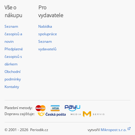
Vše o
Pro
nákupu
vydavatele
Seznam
Nabídka
časopisů a
spolupráce
novin
Seznam
Předplatné
vydavatelů
časopisů s
dárkem
Obchodní
podmínky
Kontakty
Platební metody:
Dopravu zajišťuje:
© 2001 - 2026 Periodik.cz
vytvořil
Mikropost s.r.o.