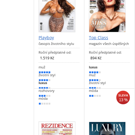
Playboy
Top Class
časopis životního stylu
magazín všech úspěšných
Roční předplatné od:
Roční předplatné od:
1.519 Kč
894 Kč
muž
luxus
100 %
80 %
životní styl
muž
80 %
70 %
luxus
životní styl
70 %
60 %
rozhovory
móda
SLEVA
50 %
30 %
móda
13 %
20 %