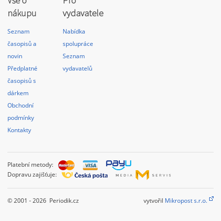
Vše o
Pro
nákupu
vydavatele
Seznam
Nabídka
časopisů a
spolupráce
novin
Seznam
Předplatné
vydavatelů
časopisů s
dárkem
Obchodní
podmínky
Kontakty
Platební metody:
Dopravu zajišťuje:
© 2001 - 2026 Periodik.cz
vytvořil
Mikropost s.r.o.