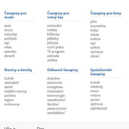
Časopisy pro
Časopisy pro
Časopisy pro ženy
muže
volný čas
jídlo
auta
cestování
kosmetika
luxus
hobby
krása
motorky
křížovky
móda
počítače
příběhy
rodina
styl
příroda
styl
věda
ruční práce
vaření
veteráni
TV program
výchova
zbraně
zahrada
zdraví
zvířata
Noviny a deníky
Odborné časopisy
Společenské
časopisy
bulvár
doprava
bulvár
celostátní
ekonomie
celebrity
deník
energetika
luxus
nedělní noviny
informační
rodina
politika
technologie
senior
region
stavebnictví
výchova
rozhovory
školství
zajímavosti
zdravotnictví
zemědělství