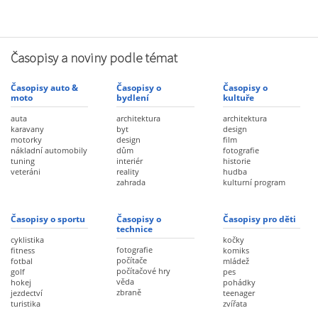
Časopisy a noviny podle témat
Časopisy auto &
Časopisy o
Časopisy o
moto
bydlení
kultuře
auta
architektura
architektura
karavany
byt
design
motorky
design
film
nákladní automobily
dům
fotografie
tuning
interiér
historie
veteráni
reality
hudba
zahrada
kulturní program
Časopisy o sportu
Časopisy o
Časopisy pro děti
technice
cyklistika
kočky
fotografie
fitness
komiks
počítače
fotbal
mládež
počítačové hry
golf
pes
věda
hokej
pohádky
zbraně
jezdectví
teenager
turistika
zvířata