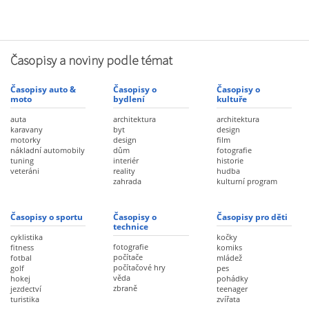
Časopisy a noviny podle témat
Časopisy auto &
Časopisy o
Časopisy o
moto
bydlení
kultuře
auta
architektura
architektura
karavany
byt
design
motorky
design
film
nákladní automobily
dům
fotografie
tuning
interiér
historie
veteráni
reality
hudba
zahrada
kulturní program
Časopisy o sportu
Časopisy o
Časopisy pro děti
technice
cyklistika
kočky
fotografie
fitness
komiks
počítače
fotbal
mládež
počítačové hry
golf
pes
věda
hokej
pohádky
zbraně
jezdectví
teenager
turistika
zvířata