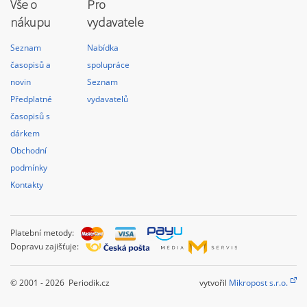
Vše o
Pro
nákupu
vydavatele
Seznam
Nabídka
časopisů a
spolupráce
novin
Seznam
Předplatné
vydavatelů
časopisů s
dárkem
Obchodní
podmínky
Kontakty
Platební metody:
Dopravu zajišťuje:
© 2001 - 2026 Periodik.cz
vytvořil
Mikropost s.r.o.