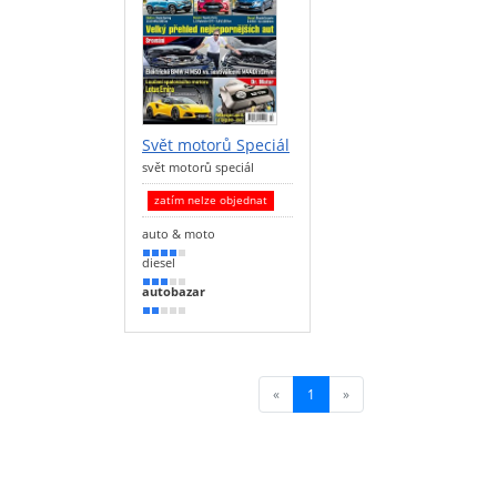
Svět motorů Speciál
svět motorů speciál
zatím nelze objednat
auto & moto
80 %
diesel
60 %
autobazar
40 %
«
1
(current)
»