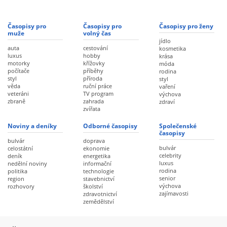
Časopisy pro
Časopisy pro
Časopisy pro ženy
muže
volný čas
jídlo
auta
cestování
kosmetika
luxus
hobby
krása
motorky
křížovky
móda
počítače
příběhy
rodina
styl
příroda
styl
věda
ruční práce
vaření
veteráni
TV program
výchova
zbraně
zahrada
zdraví
zvířata
Noviny a deníky
Odborné časopisy
Společenské
časopisy
bulvár
doprava
bulvár
celostátní
ekonomie
celebrity
deník
energetika
luxus
nedělní noviny
informační
rodina
politika
technologie
senior
region
stavebnictví
výchova
rozhovory
školství
zajímavosti
zdravotnictví
zemědělství