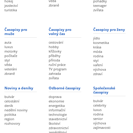
věda
hokej
pohádky
zbraně
jezdectví
teenager
turistika
zvířata
Časopisy pro
Časopisy pro
Časopisy pro ženy
muže
volný čas
jídlo
auta
cestování
kosmetika
luxus
hobby
krása
motorky
křížovky
móda
počítače
příběhy
rodina
styl
příroda
styl
věda
ruční práce
vaření
veteráni
TV program
výchova
zbraně
zahrada
zdraví
zvířata
Noviny a deníky
Odborné časopisy
Společenské
časopisy
bulvár
doprava
bulvár
celostátní
ekonomie
celebrity
deník
energetika
luxus
nedělní noviny
informační
rodina
politika
technologie
senior
region
stavebnictví
výchova
rozhovory
školství
zajímavosti
zdravotnictví
zemědělství