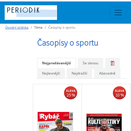
Úvodní stránka
Téma
Časopisy o sportu
Časopisy o sportu
Nejprodávanější
Se slevou
Nejlevnější
Nejdražší
Abecedně
SLEVA
SLEVA
25 %
10 %