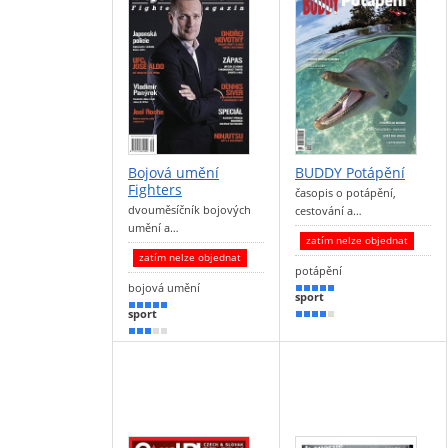
Bojová umění
BUDDY Potápění
Fighters
časopis o potápění,
dvouměsíčník bojových
cestování a…
umění a…
zatím nelze objednat
zatím nelze objednat
potápění
bojová umění
90 %
sport
90 %
sport
70 %
50 %