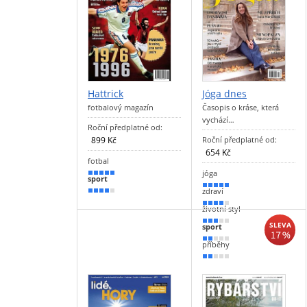
Hattrick
Jóga dnes
fotbalový magazín
Časopis o kráse, která
vychází…
Roční předplatné od:
899 Kč
Roční předplatné od:
654 Kč
fotbal
jóga
100 %
sport
100 %
zdraví
80 %
80 %
životní styl
50 %
SLEVA
sport
17 %
30 %
příběhy
30 %