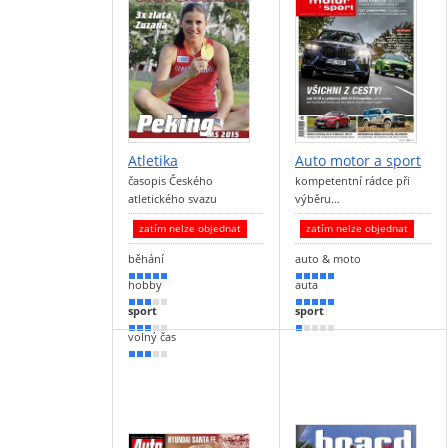
Atletika
Auto motor a sport
časopis Českého
kompetentní rádce při
atletického svazu
výběru…
zatím nelze objednat
zatím nelze objednat
běhání
auto & moto
90 %
100 %
hobby
auta
50 %
100 %
sport
sport
50 %
20 %
volný čas
50 %