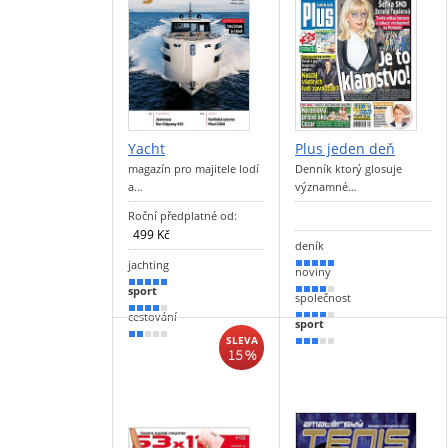
Yacht
Plus jeden deň
magazín pro majitele lodí
Denník ktorý glosuje
a…
významné…
Roční předplatné od:
499 Kč
deník
jachting
90 %
noviny
100 %
sport
80 %
společnost
70 %
cestování
70 %
sport
30 %
SLEVA
60 %
15 %