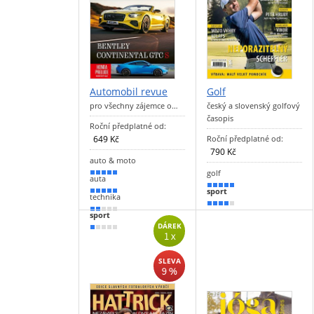
Automobil revue
Golf
pro všechny zájemce o…
český a slovenský golfový
časopis
Roční předplatné od:
649 Kč
Roční předplatné od:
790 Kč
auto & moto
golf
100 %
auta
90 %
sport
90 %
technika
70 %
30 %
sport
DÁREK
20 %
1 x
SLEVA
9 %