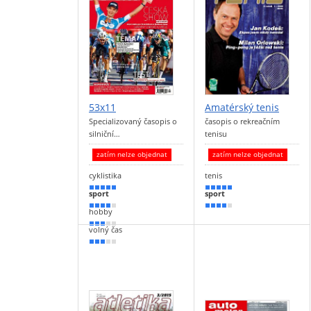
53x11
Amatérský tenis
Specializovaný časopis o
časopis o rekreačním
silniční…
tenisu
zatím nelze objednat
zatím nelze objednat
cyklistika
tenis
90 %
90 %
sport
sport
80 %
80 %
hobby
50 %
volný čas
50 %