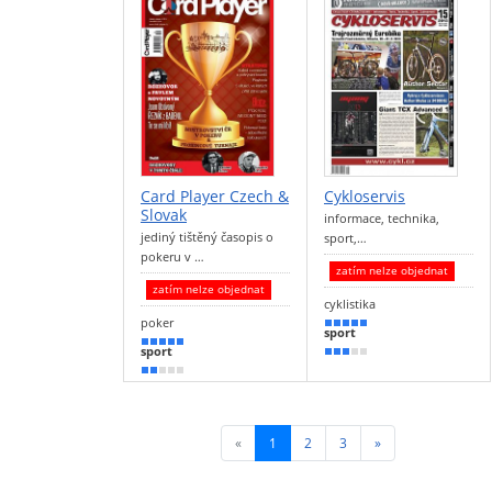
Card Player Czech &
Cykloservis
Slovak
informace, technika,
jediný tištěný časopis o
sport,…
pokeru v …
zatím nelze objednat
zatím nelze objednat
cyklistika
poker
90 %
sport
90 %
sport
50 %
40 %
«
1
(current)
2
3
»