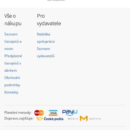
Vše o
Pro
nákupu
vydavatele
Seznam
Nabídka
časopisů a
spolupráce
novin
Seznam
Předplatné
vydavatelů
časopisů s
dárkem
Obchodní
podmínky
Kontakty
Platební metody:
Dopravu zajišťuje: