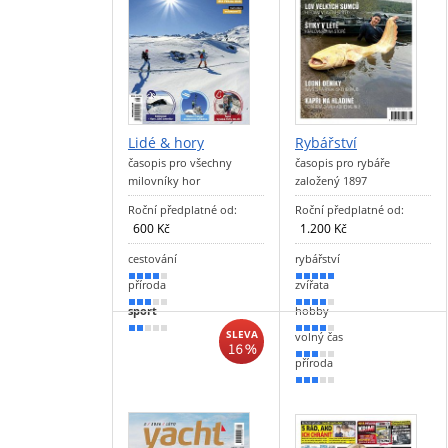
Lidé & hory
Rybářství
časopis pro všechny
časopis pro rybáře
milovníky hor
založený 1897
Roční předplatné od:
Roční předplatné od:
600 Kč
1.200 Kč
cestování
rybářství
70 %
100 %
příroda
zvířata
60 %
80 %
sport
hobby
40 %
70 %
SLEVA
volný čas
16 %
60 %
příroda
50 %