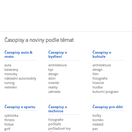
Časopisy a noviny podle témat
Časopisy auto &
Časopisy o
Časopisy o
moto
bydlení
kultuře
auta
architektura
architektura
karavany
byt
design
motorky
design
film
nákladní automobily
dům
fotografie
tuning
interiér
historie
veteráni
reality
hudba
zahrada
kulturní program
Časopisy o sportu
Časopisy o
Časopisy pro děti
technice
cyklistika
kočky
fotografie
fitness
komiks
počítače
fotbal
mládež
počítačové hry
golf
pes