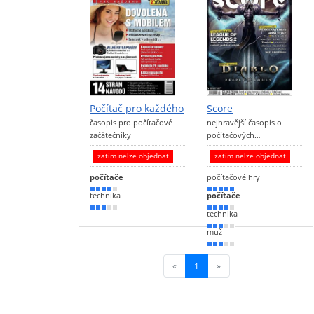
Počítač pro každého
Score
časopis pro počítačové
nejhravější časopis o
začátečníky
počítačových…
zatím nelze objednat
zatím nelze objednat
počítače
počítačové hry
80 %
100 %
technika
počítače
50 %
70 %
technika
60 %
muž
50 %
«
1
(current)
»