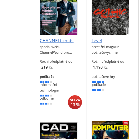
CHANNELtrends
Level
speciál webu
prestižní magazín
ChannelWorld pro…
počítačových her
Roční předplatné od:
Roční předplatné od:
219 Kč
1.190 Kč
počítače
počítačové hry
80 %
90 %
informační
počítače
technologie
70 %
70 %
odborné
SLEVA
13 %
50 %