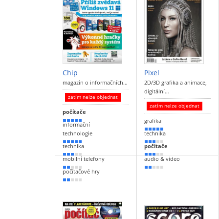
Chip
Pixel
magazín o informačních…
2D/3D grafika a animace,
digitální…
zatím nelze objednat
zatím nelze objednat
počítače
grafika
90 %
informační
90 %
technologie
technika
90 %
50 %
technika
počítače
50 %
50 %
mobilní telefony
audio & video
40 %
30 %
počítačové hry
30 %