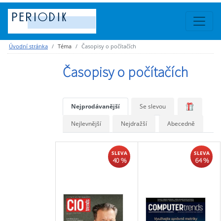
Úvodní stránka
Téma
Časopisy o počítačích
Časopisy o počítačích
Nejprodávanější
Se slevou
Nejlevnější
Nejdražší
Abecedně
SLEVA
SLEVA
40 %
64 %