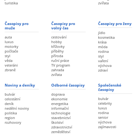
turistika
zvířata
Časopisy pro
Časopisy pro
Časopisy pro ženy
muže
volný čas
jídlo
auta
cestování
kosmetika
luxus
hobby
krása
motorky
křížovky
móda
počítače
příběhy
rodina
styl
příroda
styl
věda
ruční práce
vaření
veteráni
TV program
výchova
zbraně
zahrada
zdraví
zvířata
Noviny a deníky
Odborné časopisy
Společenské
časopisy
bulvár
doprava
bulvár
celostátní
ekonomie
celebrity
deník
energetika
luxus
nedělní noviny
informační
rodina
politika
technologie
senior
region
stavebnictví
výchova
rozhovory
školství
zajímavosti
zdravotnictví
zemědělství