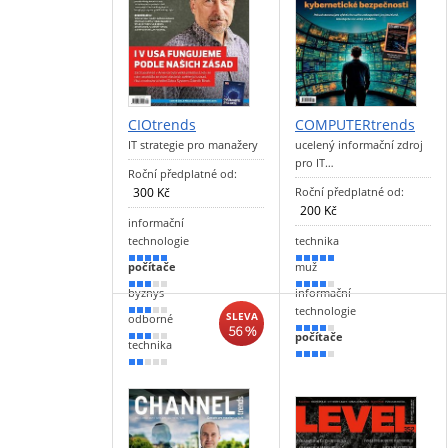
CIOtrends
COMPUTERtrends
IT strategie pro manažery
ucelený informační zdroj
pro IT…
Roční předplatné od:
300 Kč
Roční předplatné od:
200 Kč
informační
technologie
technika
100 %
90 %
počítače
muž
60 %
80 %
byznys
informační
technologie
60 %
SLEVA
odborné
56 %
80 %
počítače
50 %
technika
70 %
40 %