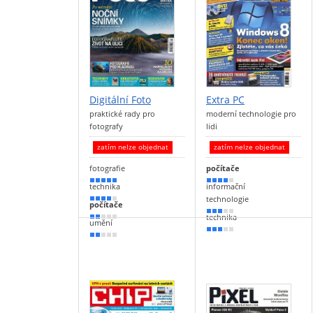
Digitální Foto
Extra PC
praktické rady pro
moderní technologie pro
fotografy
lidi
zatím nelze objednat
zatím nelze objednat
fotografie
počítače
100 %
80 %
technika
informační
technologie
70 %
počítače
60 %
technika
40 %
umění
50 %
30 %