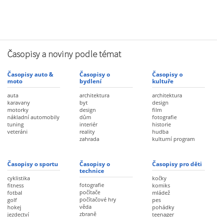
Časopisy a noviny podle témat
Časopisy auto &
Časopisy o
Časopisy o
moto
bydlení
kultuře
auta
architektura
architektura
karavany
byt
design
motorky
design
film
nákladní automobily
dům
fotografie
tuning
interiér
historie
veteráni
reality
hudba
zahrada
kulturní program
Časopisy o sportu
Časopisy o
Časopisy pro děti
technice
cyklistika
kočky
fotografie
fitness
komiks
počítače
fotbal
mládež
počítačové hry
golf
pes
věda
hokej
pohádky
zbraně
jezdectví
teenager