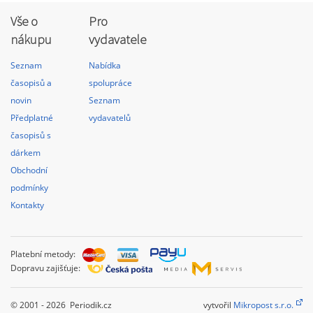
Vše o
Pro
nákupu
vydavatele
Seznam
Nabídka
časopisů a
spolupráce
novin
Seznam
Předplatné
vydavatelů
časopisů s
dárkem
Obchodní
podmínky
Kontakty
Platební metody:
Dopravu zajišťuje:
© 2001 - 2026 Periodik.cz
vytvořil
Mikropost s.r.o.