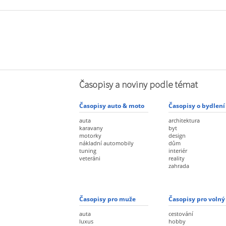
Časopisy a noviny podle témat
Časopisy auto & moto
Časopisy o bydlení
auta
architektura
karavany
byt
motorky
design
nákladní automobily
dům
tuning
interiér
veteráni
reality
zahrada
Časopisy pro muže
Časopisy pro volný
auta
cestování
luxus
hobby