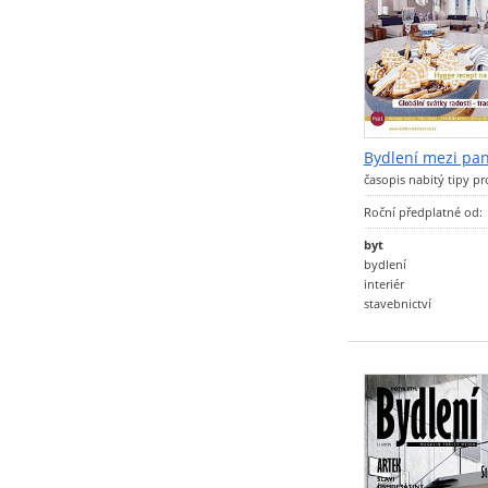
Bydlení mezi pan
časopis nabitý tipy p
Roční předplatné od:
byt
bydlení
interiér
stavebnictví