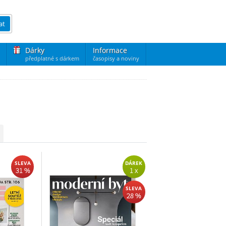
at
Dárky
Informace
předplatné s dárkem
časopisy a noviny
SLEVA
DÁREK
31 %
1 x
SLEVA
28 %