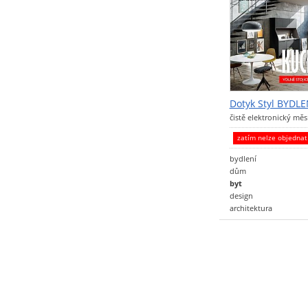
Dotyk Styl BYDLE
čistě elektronický mě
zatím nelze objedna
bydlení
dům
byt
design
architektura