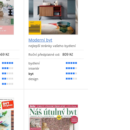
Moderní byt
nejlepší stránky vašeho bydlení
569 Kč
809 Kč
Roční předplatné od:
bydlení
90 %
90 %
interiér
60 %
80 %
byt
40 %
70 %
design
30 %
60 %
30 %