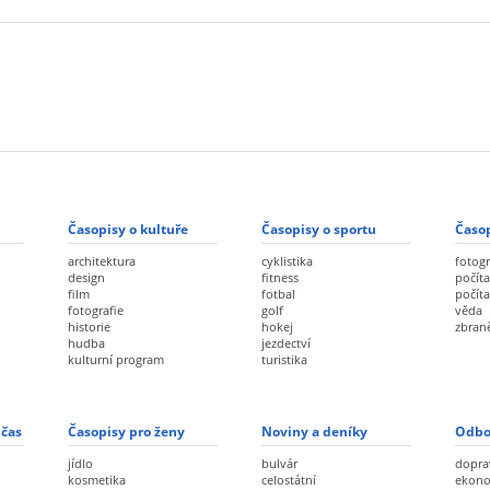
Časopisy o kultuře
Časopisy o sportu
Časop
architektura
cyklistika
fotogr
design
fitness
počíta
film
fotbal
počít
fotografie
golf
věda
historie
hokej
zbran
hudba
jezdectví
kulturní program
turistika
 čas
Časopisy pro ženy
Noviny a deníky
Odbo
jídlo
bulvár
dopra
kosmetika
celostátní
ekon