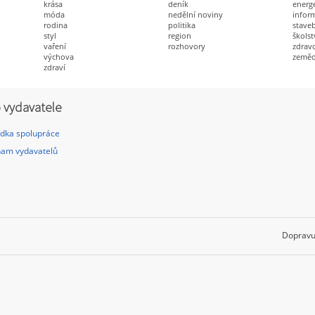
krása
deník
energ
móda
nedělní noviny
infor
rodina
politika
staveb
styl
region
školst
vaření
rozhovory
zdravo
výchova
zeměd
zdraví
 vydavatele
dka spolupráce
am vydavatelů
Dopravu 