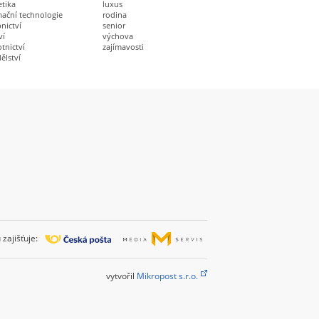
etika
luxus
mační technologie
rodina
nictví
senior
ví
výchova
tnictví
zajímavosti
ělství
zajišťuje:
vytvořil
Mikropost s.r.o.