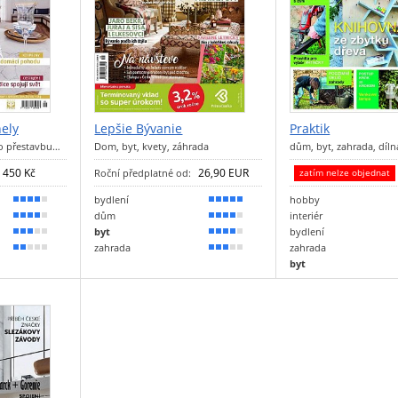
ely
Lepšie Bývanie
Praktik
ro přestavbu…
Dom, byt, kvety, záhrada
dům, byt, zahrada, díl
450 Kč
26,90 EUR
Roční předplatné od:
zatím nelze objednat
bydlení
hobby
80 %
90 %
dům
interiér
70 %
80 %
byt
bydlení
50 %
70 %
zahrada
zahrada
30 %
50 %
byt