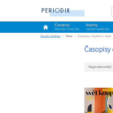
Časopisy
Noviny
čtení pro volný čas
vychází každý den
(current)
Úvodní stránka
Téma
Časopisy o bydlení v bytě
Časopisy 
Nejprodávanější