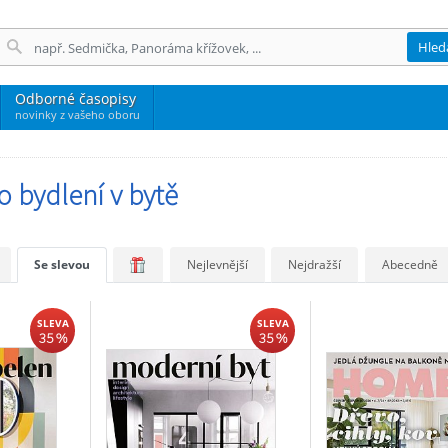
Hled
Odborné časopisy
novinky z vašeho oboru
o bydlení v bytě
Se slevou
Nejlevnější
Nejdražší
Abecedně
SLEVA
SLEVA
35 %
35 %