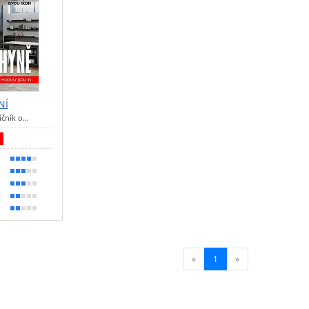
NÍ
síčník o…
t
70 %
60 %
50 %
40 %
30 %
«
1
(current)
»