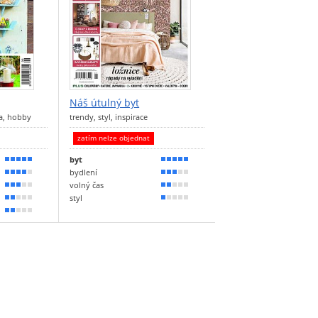
Náš útulný byt
na, hobby
trendy, styl, inspirace
zatím nelze objednat
byt
90 %
90 %
bydlení
70 %
60 %
volný čas
60 %
30 %
styl
40 %
20 %
30 %