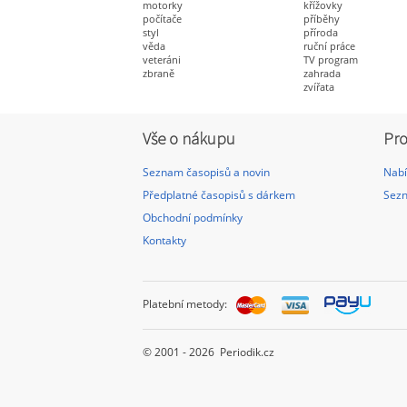
motorky
křížovky
počítače
příběhy
styl
příroda
věda
ruční práce
veteráni
TV program
zbraně
zahrada
zvířata
Vše o nákupu
Pro
Seznam časopisů a novin
Nabí
Předplatné časopisů s dárkem
Sezn
Obchodní podmínky
Kontakty
Platební metody:
© 2001 - 2026 Periodik.cz