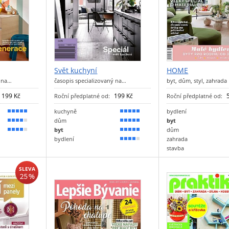
Svět kuchyní
HOME
í na…
časopis specializovaný na…
byt, dům, styl, zahrada
199 Kč
199 Kč
Roční předplatné od:
Roční předplatné od:
kuchyně
bydlení
100 %
100 %
dům
byt
80 %
90 %
byt
dům
70 %
90 %
bydlení
zahrada
80 %
stavba
SLEVA
25 %