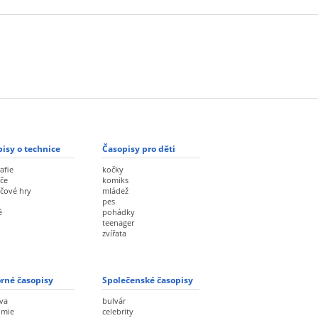
isy o technice
Časopisy pro děti
afie
kočky
če
komiks
ačové hry
mládež
pes
ě
pohádky
teenager
zvířata
rné časopisy
Společenské časopisy
va
bulvár
omie
celebrity