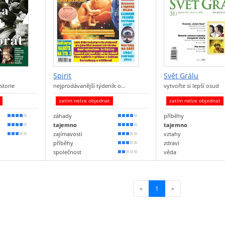
Spirit
Svět Grálu
storie
nejprodávanější týdeník o…
vytvořte si lepší osud
t
zatím nelze objednat
zatím nelze objednat
záhady
příběhy
80 %
80 %
tajemno
tajemno
70 %
70 %
zajímavosti
vztahy
60 %
60 %
příběhy
zdraví
50 %
společnost
věda
40 %
«
1
(current)
»