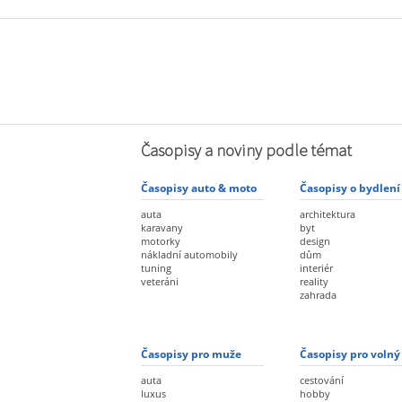
Časopisy a noviny podle témat
Časopisy auto & moto
Časopisy o bydlení
auta
architektura
karavany
byt
motorky
design
nákladní automobily
dům
tuning
interiér
veteráni
reality
zahrada
Časopisy pro muže
Časopisy pro volný
auta
cestování
luxus
hobby