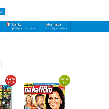
at
Dárky
Informace
předplatné s dárkem
časopisy a noviny
SLEVA
DÁREK
26 %
2 x