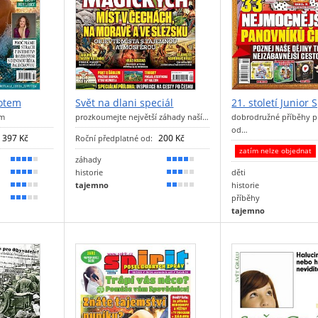
votem
Svět na dlani speciál
21. století Junior 
em
prozkoumejte největší záhady naší…
dobrodružné příběhy p
od…
397 Kč
200 Kč
Roční předplatné od:
zatím nelze objednat
záhady
80 %
70 %
historie
děti
70 %
60 %
tajemno
historie
60 %
40 %
příběhy
50 %
tajemno