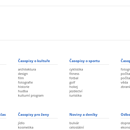
Časopisy o kultuře
Časopisy o sportu
Časop
architektura
cyklistika
fotogr
design
fitness
počíta
film
fotbal
počít
fotografie
golf
věda
historie
hokej
zbran
hudba
jezdectví
kulturní program
turistika
 čas
Časopisy pro ženy
Noviny a deníky
Odbo
jídlo
bulvár
dopra
kosmetika
celostátní
ekon