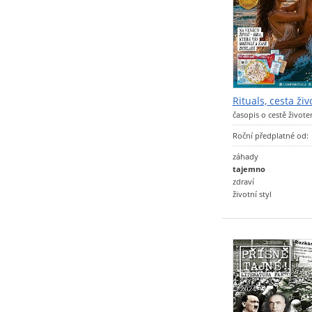
Rituals, cesta ži
časopis o cestě život
Roční předplatné od:
záhady
tajemno
zdraví
životní styl