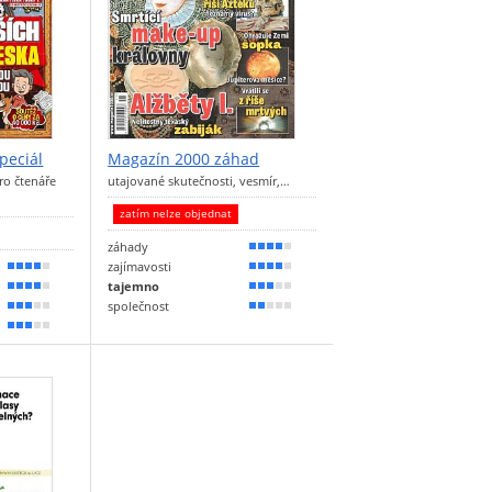
Speciál
Magazín 2000 záhad
ro čtenáře
utajované skutečnosti, vesmír,…
zatím nelze objednat
záhady
80 %
zajímavosti
80 %
70 %
tajemno
70 %
60 %
společnost
60 %
40 %
60 %