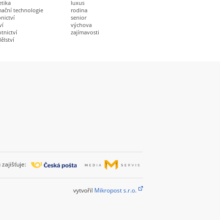
etika
luxus
mační technologie
rodina
nictví
senior
ví
výchova
tnictví
zajímavosti
ělství
zajišťuje:
vytvořil
Mikropost s.r.o.