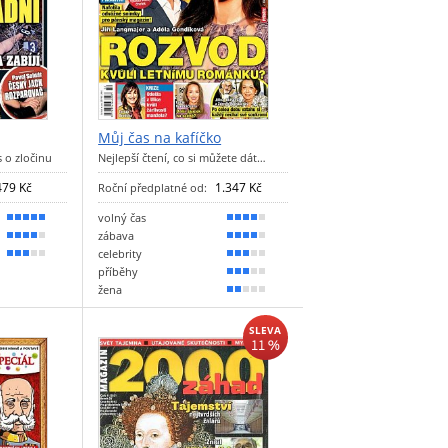
Můj čas na kafíčko
 o zločinu
Nejlepší čtení, co si můžete dát…
479 Kč
1.347 Kč
Roční předplatné od:
volný čas
90 %
80 %
zábava
70 %
70 %
celebrity
60 %
60 %
příběhy
50 %
žena
30 %
SLEVA
11 %