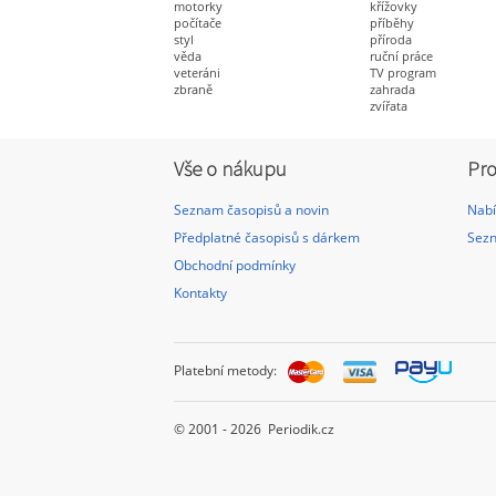
motorky
křížovky
počítače
příběhy
styl
příroda
věda
ruční práce
veteráni
TV program
zbraně
zahrada
zvířata
Vše o nákupu
Pro
Seznam časopisů a novin
Nabí
Předplatné časopisů s dárkem
Sezn
Obchodní podmínky
Kontakty
Platební metody:
© 2001 - 2026 Periodik.cz