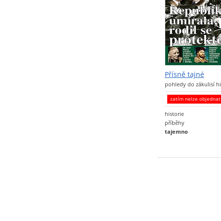
Přísně tajné
pohledy do zákulisí hi
zatím nelze objedna
historie
příběhy
tajemno