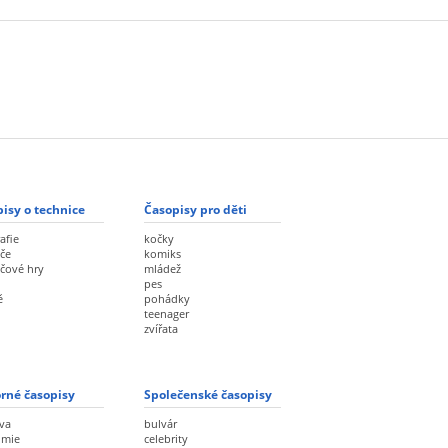
isy o technice
Časopisy pro děti
afie
kočky
če
komiks
ačové hry
mládež
pes
ě
pohádky
teenager
zvířata
rné časopisy
Společenské časopisy
va
bulvár
omie
celebrity