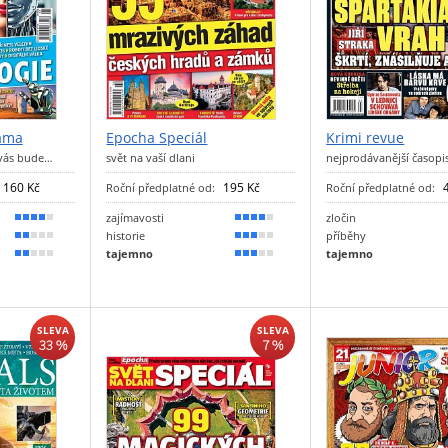
rama
Epocha Speciál
Krimi revue
 vás bude…
svět na vaší dlani
nejprodávanější časopis
160 Kč
195 Kč
Roční předplatné od:
Roční předplatné od:
zajímavosti
zločin
80 %
80 %
historie
příběhy
40 %
60 %
tajemno
tajemno
30 %
50 %
SLEVA
SLEVA
33 %
7 %