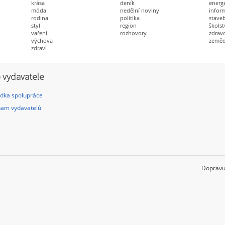
krása
deník
energ
móda
nedělní noviny
infor
rodina
politika
staveb
styl
region
školst
vaření
rozhovory
zdravo
výchova
zeměd
zdraví
 vydavatele
dka spolupráce
am vydavatelů
Dopravu 