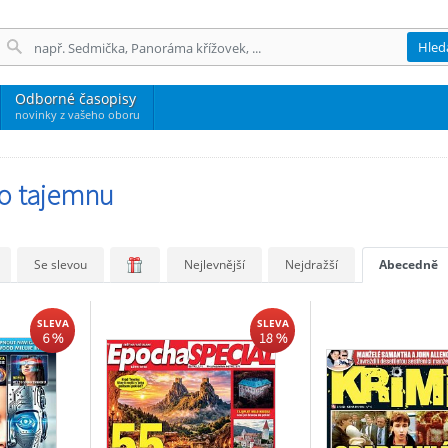
Hled
Odborné časopisy
novinky z vašeho oboru
o tajemnu
Se slevou
Nejlevnější
Nejdražší
Abecedně
SLEVA
SLEVA
6 %
18 %