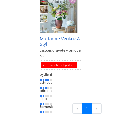
Marianne Venkov &
Styl
časopis o životě v přírodě
a…
zatím nelze objednat
bydlení
70 %
zahrada
60 %
příroda
40 %
jídlo
30 %
řemesla
«
1
(current)
»
30 %