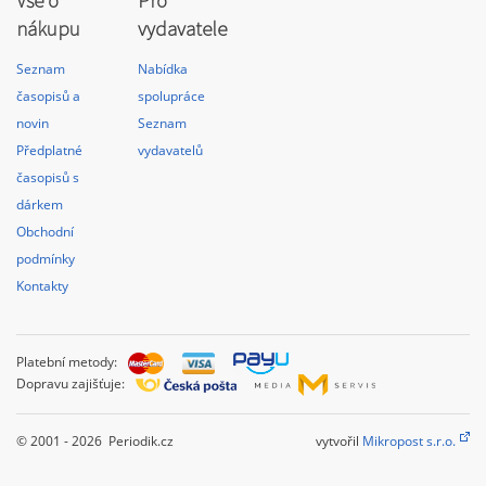
Vše o
Pro
nákupu
vydavatele
Seznam
Nabídka
časopisů a
spolupráce
novin
Seznam
Předplatné
vydavatelů
časopisů s
dárkem
Obchodní
podmínky
Kontakty
Platební metody:
Dopravu zajišťuje:
© 2001 - 2026 Periodik.cz
vytvořil
Mikropost s.r.o.