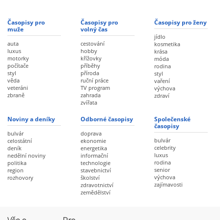
Časopisy pro
Časopisy pro
Časopisy pro ženy
muže
volný čas
jídlo
auta
cestování
kosmetika
luxus
hobby
krása
motorky
křížovky
móda
počítače
příběhy
rodina
styl
příroda
styl
věda
ruční práce
vaření
veteráni
TV program
výchova
zbraně
zahrada
zdraví
zvířata
Noviny a deníky
Odborné časopisy
Společenské
časopisy
bulvár
doprava
bulvár
celostátní
ekonomie
celebrity
deník
energetika
luxus
nedělní noviny
informační
rodina
politika
technologie
senior
region
stavebnictví
výchova
rozhovory
školství
zajímavosti
zdravotnictví
zemědělství