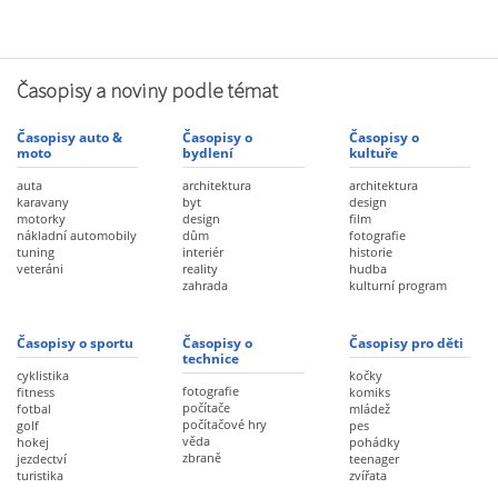
Časopisy a noviny podle témat
Časopisy auto &
Časopisy o
Časopisy o
moto
bydlení
kultuře
auta
architektura
architektura
karavany
byt
design
motorky
design
film
nákladní automobily
dům
fotografie
tuning
interiér
historie
veteráni
reality
hudba
zahrada
kulturní program
Časopisy o sportu
Časopisy o
Časopisy pro děti
technice
cyklistika
kočky
fotografie
fitness
komiks
počítače
fotbal
mládež
počítačové hry
golf
pes
věda
hokej
pohádky
zbraně
jezdectví
teenager
turistika
zvířata