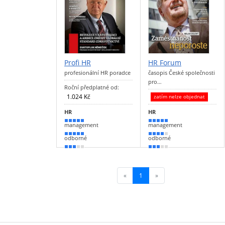
Profi HR
HR Forum
profesionální HR poradce
časopis České společnosti
pro…
Roční předplatné od:
1.024 Kč
zatím nelze objednat
HR
HR
100 %
90 %
management
management
90 %
80 %
odborné
odborné
50 %
50 %
«
1
(current)
»