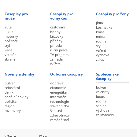
Časopisy pro
Časopisy pro
Časopisy pro ženy
muže
volný čas
jídlo
auta
cestování
kosmetika
luxus
hobby
krása
motorky
křížovky
móda
počítače
příběhy
rodina
styl
příroda
styl
věda
ruční práce
vaření
veteráni
TV program
výchova
zbraně
zahrada
zdraví
zvířata
Noviny a deníky
Odborné časopisy
Společenské
časopisy
bulvár
doprava
bulvár
celostátní
ekonomie
celebrity
deník
energetika
luxus
nedělní noviny
informační
rodina
politika
technologie
senior
region
stavebnictví
výchova
rozhovory
školství
zajímavosti
zdravotnictví
zemědělství