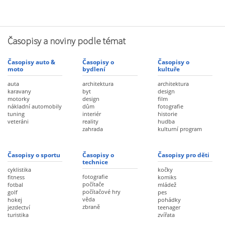
Časopisy a noviny podle témat
Časopisy auto &
Časopisy o
Časopisy o
moto
bydlení
kultuře
auta
architektura
architektura
karavany
byt
design
motorky
design
film
nákladní automobily
dům
fotografie
tuning
interiér
historie
veteráni
reality
hudba
zahrada
kulturní program
Časopisy o sportu
Časopisy o
Časopisy pro děti
technice
cyklistika
kočky
fotografie
fitness
komiks
počítače
fotbal
mládež
počítačové hry
golf
pes
věda
hokej
pohádky
zbraně
jezdectví
teenager
turistika
zvířata