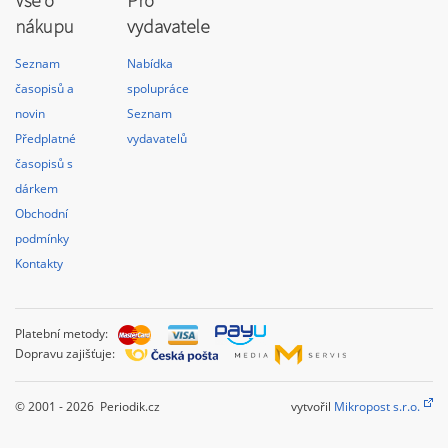
Vše o
Pro
nákupu
vydavatele
Seznam
Nabídka
časopisů a
spolupráce
novin
Seznam
Předplatné
vydavatelů
časopisů s
dárkem
Obchodní
podmínky
Kontakty
Platební metody:
Dopravu zajišťuje:
© 2001 - 2026 Periodik.cz
vytvořil
Mikropost s.r.o.