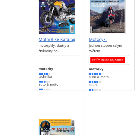
MotorBike Katalog
Motocykl
motocykly, skútry a
jednou stopou celým
čtyřkolky na…
světem
zatím nelze objednat
motorky
motorky
80 %
100 %
technika
auto & moto
60 %
80 %
auto & moto
sport
30 %
40 %