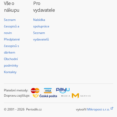
Vše o
Pro
nákupu
vydavatele
Seznam
Nabídka
časopisů a
spolupráce
novin
Seznam
Předplatné
vydavatelů
časopisů s
dárkem
Obchodní
podmínky
Kontakty
Platební metody:
Dopravu zajišťuje:
© 2001 - 2026 Periodik.cz
vytvořil
Mikropost s.r.o.