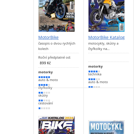
MotorBike
MotorBike Katalog
časopis o dvou rychlých
motocykly, skútry a
kolech
čtyřkolky na…
Roční předplatné od:
899 Kč
motorky
motorky
80 %
technika
90 %
auto & moto
60 %
auto & moto
80 %
čtyřkolky
30 %
30 %
skútry
30 %
cestování
20 %