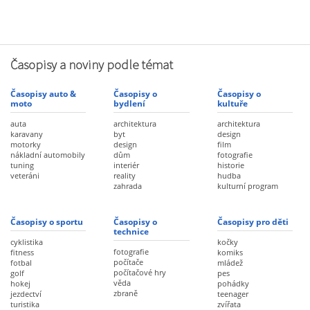
Časopisy a noviny podle témat
Časopisy auto &
Časopisy o
Časopisy o
moto
bydlení
kultuře
auta
architektura
architektura
karavany
byt
design
motorky
design
film
nákladní automobily
dům
fotografie
tuning
interiér
historie
veteráni
reality
hudba
zahrada
kulturní program
Časopisy o sportu
Časopisy o
Časopisy pro děti
technice
cyklistika
kočky
fotografie
fitness
komiks
počítače
fotbal
mládež
počítačové hry
golf
pes
věda
hokej
pohádky
zbraně
jezdectví
teenager
turistika
zvířata