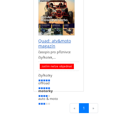
Quad: atv&moto
magazín
časopis pro příznivce
čtyřkolek,…
zatím nelze objednat
čtyřkolky
90 %
offroad
90 %
motorky
70 %
auto & moto
60 %
«
1
(current)
»