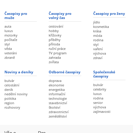
Časopisy pro
Časopisy pro
Časopisy pro ženy
muže
volný čas
jídlo
auta
cestování
kosmetika
luxus
hobby
krása
motorky
křížovky
móda
počítače
příběhy
rodina
styl
příroda
styl
věda
ruční práce
vaření
veteráni
TV program
výchova
zbraně
zahrada
zdraví
zvířata
Noviny a deníky
Odborné časopisy
Společenské
časopisy
bulvár
doprava
bulvár
celostátní
ekonomie
celebrity
deník
energetika
luxus
nedělní noviny
informační
rodina
politika
technologie
senior
region
stavebnictví
výchova
rozhovory
školství
zajímavosti
zdravotnictví
zemědělství