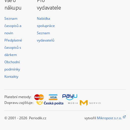
Vše o
Pro
nákupu
vydavatele
Seznam
Nabídka
časopisů a
spolupráce
novin
Seznam
Předplatné
vydavatelů
časopisů s
dárkem
Obchodní
podmínky
Kontakty
Platební metody:
Dopravu zajišťuje:
© 2001 - 2026 Periodik.cz
vytvořil
Mikropost s.r.o.