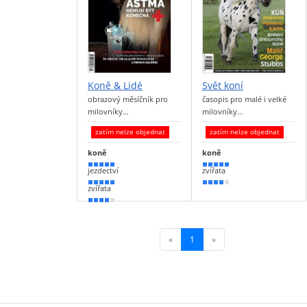
Koně & Lidé
Svět koní
obrazový měsíčník pro
časopis pro malé i velké
milovníky…
milovníky…
zatím nelze objednat
zatím nelze objednat
koně
koně
100 %
100 %
jezdectví
zvířata
90 %
80 %
zvířata
80 %
«
1
(current)
»