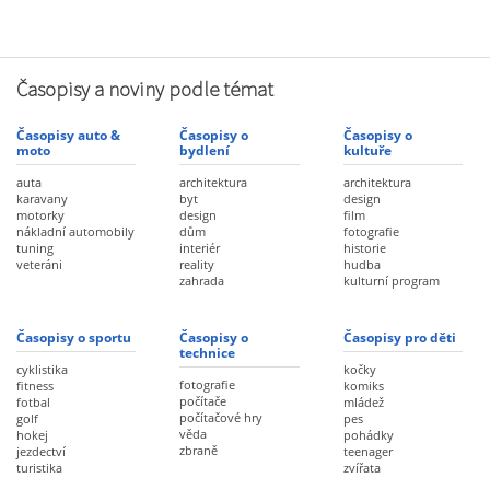
Časopisy a noviny podle témat
Časopisy auto &
Časopisy o
Časopisy o
moto
bydlení
kultuře
auta
architektura
architektura
karavany
byt
design
motorky
design
film
nákladní automobily
dům
fotografie
tuning
interiér
historie
veteráni
reality
hudba
zahrada
kulturní program
Časopisy o sportu
Časopisy o
Časopisy pro děti
technice
cyklistika
kočky
fotografie
fitness
komiks
počítače
fotbal
mládež
počítačové hry
golf
pes
věda
hokej
pohádky
zbraně
jezdectví
teenager
turistika
zvířata