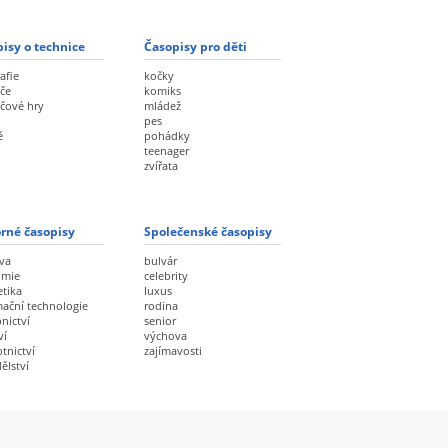
isy o technice
Časopisy pro děti
afie
kočky
če
komiks
ačové hry
mládež
pes
ě
pohádky
teenager
zvířata
rné časopisy
Společenské časopisy
va
bulvár
omie
celebrity
etika
luxus
mační technologie
rodina
nictví
senior
ví
výchova
tnictví
zajímavosti
ělství