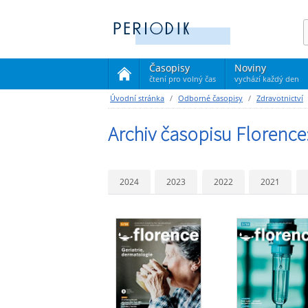
Časopisy
Noviny
čtení pro volný čas
vychází každý den
(current)
Úvodní stránka
Odborné časopisy
Zdravotnictví
Archiv časopisu Florence
2024
2023
2022
2021