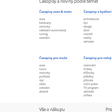
Časopisy a noviny podle témat
Časopisy auto & moto
Časopisy o bydlení
auta
architektura
karavany
byt
motorky
design
nákladní automobily
dům
tuning
interiér
veteráni
reality
zahrada
Časopisy pro muže
Časopisy pro volný
auta
cestování
luxus
hobby
motorky
křížovky
počítače
příběhy
styl
příroda
věda
ruční práce
veteráni
TV program
zbraně
zahrada
zvířata
Vše o nákupu
Pro