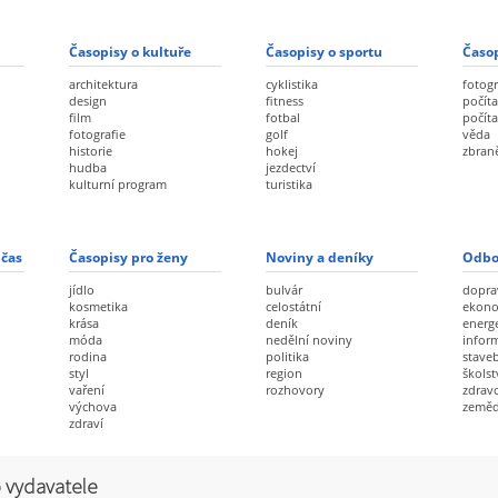
Časopisy o kultuře
Časopisy o sportu
Časop
architektura
cyklistika
fotogr
design
fitness
počíta
film
fotbal
počít
fotografie
golf
věda
historie
hokej
zbran
hudba
jezdectví
kulturní program
turistika
 čas
Časopisy pro ženy
Noviny a deníky
Odbo
jídlo
bulvár
dopra
kosmetika
celostátní
ekon
krása
deník
energ
móda
nedělní noviny
infor
rodina
politika
staveb
styl
region
školst
vaření
rozhovory
zdravo
výchova
zeměd
zdraví
 vydavatele