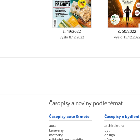
č. 49/2022
č. 50/2022
vyšlo 8.12.2022
vyšlo 15.12.202
Časopisy a noviny podle témat
Časopisy auto & moto
Časopisy o bydlení
auta
architektura
karavany
byt
motorky
design
nákladní automobily
dům