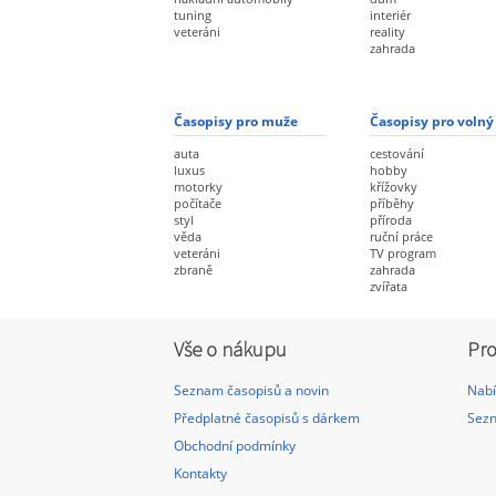
tuning
interiér
veteráni
reality
zahrada
Časopisy pro muže
Časopisy pro volný
auta
cestování
luxus
hobby
motorky
křížovky
počítače
příběhy
styl
příroda
věda
ruční práce
veteráni
TV program
zbraně
zahrada
zvířata
Vše o nákupu
Pro
Seznam časopisů a novin
Nabí
Předplatné časopisů s dárkem
Sezn
Obchodní podmínky
Kontakty