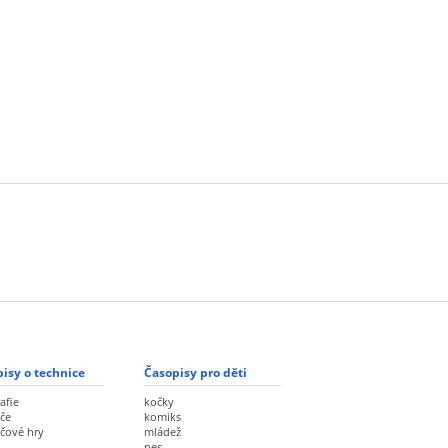
isy o technice
Časopisy pro děti
afie
kočky
če
komiks
ačové hry
mládež
pes