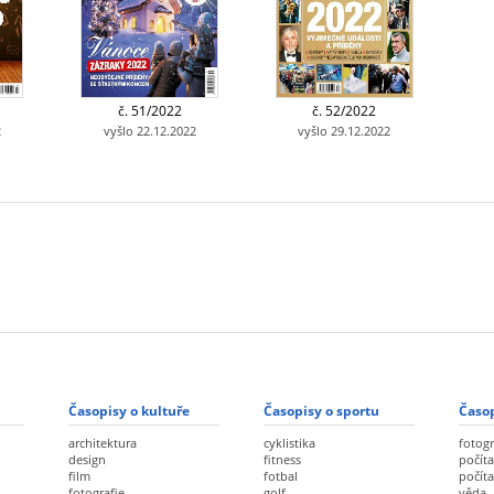
č. 51/2022
č. 52/2022
2
vyšlo 22.12.2022
vyšlo 29.12.2022
Časopisy o kultuře
Časopisy o sportu
Časop
architektura
cyklistika
fotogr
design
fitness
počíta
film
fotbal
počít
fotografie
golf
věda