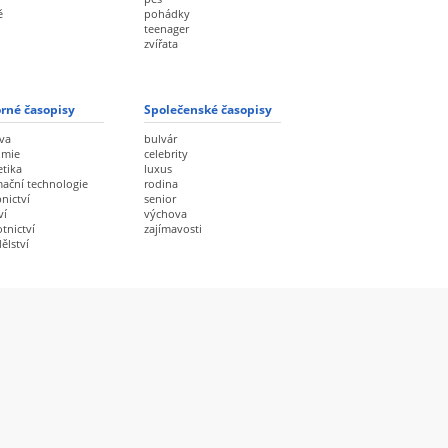
ě
pohádky
teenager
zvířata
rné časopisy
Společenské časopisy
va
bulvár
omie
celebrity
etika
luxus
mační technologie
rodina
nictví
senior
ví
výchova
tnictví
zajímavosti
ělství