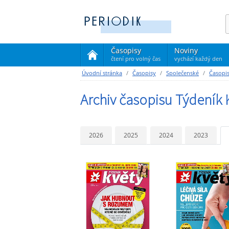
Časopisy
Noviny
čtení pro volný čas
vychází každý den
(current)
Úvodní stránka
Časopisy
Společenské
Časopis
Archiv časopisu Týdeník 
2026
2025
2024
2023