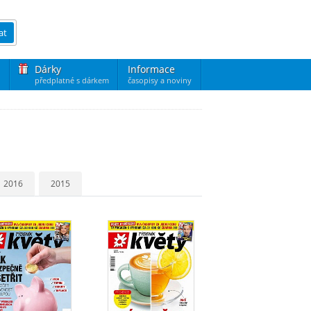
at
Dárky
Informace
předplatné s dárkem
časopisy a noviny
2016
2015