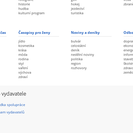
historie
hokej
zbran
hudba
jezdectví
kulturní program
turistika
 čas
Časopisy pro ženy
Noviny a deníky
Odbo
jídlo
bulvár
dopra
kosmetika
celostátní
ekon
krása
deník
energ
móda
nedělní noviny
infor
rodina
politika
staveb
styl
region
školst
vaření
rozhovory
zdravo
výchova
zeměd
zdraví
 vydavatele
dka spolupráce
am vydavatelů