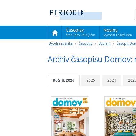
Časopisy
Noviny
čtení pro volný čas
vychází každý den
(current)
Úvodní stránka
Časopisy
Bydlení
Časopis Do
Archiv časopisu Domov: 
Ročník 2026
2025
2024
202