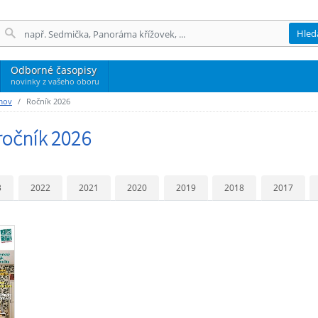
Hled
Odborné časopisy
novinky z vašeho oboru
mov
Ročník 2026
ročník 2026
3
2022
2021
2020
2019
2018
2017