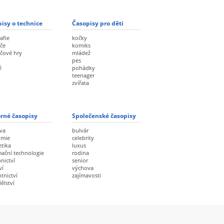
isy o technice
Časopisy pro děti
afie
kočky
če
komiks
ačové hry
mládež
pes
ě
pohádky
teenager
zvířata
rné časopisy
Společenské časopisy
va
bulvár
omie
celebrity
etika
luxus
mační technologie
rodina
nictví
senior
ví
výchova
tnictví
zajímavosti
ělství