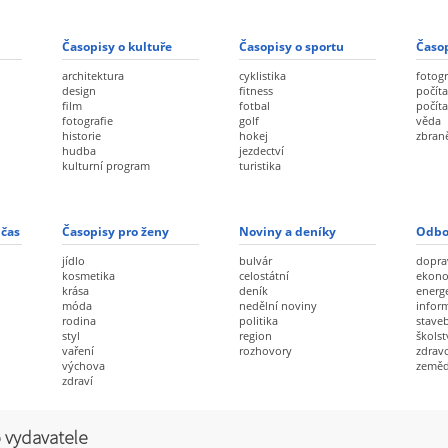
Časopisy o kultuře
Časopisy o sportu
Časop
architektura
cyklistika
fotogr
design
fitness
počíta
film
fotbal
počít
fotografie
golf
věda
historie
hokej
zbran
hudba
jezdectví
kulturní program
turistika
 čas
Časopisy pro ženy
Noviny a deníky
Odbo
jídlo
bulvár
dopra
kosmetika
celostátní
ekon
krása
deník
energ
móda
nedělní noviny
infor
rodina
politika
staveb
styl
region
školst
vaření
rozhovory
zdravo
výchova
zeměd
zdraví
 vydavatele