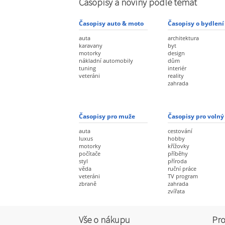
Časopisy a noviny podle témat
Časopisy auto & moto
Časopisy o bydlení
auta
architektura
karavany
byt
motorky
design
nákladní automobily
dům
tuning
interiér
veteráni
reality
zahrada
Časopisy pro muže
Časopisy pro volný
auta
cestování
luxus
hobby
motorky
křížovky
počítače
příběhy
styl
příroda
věda
ruční práce
veteráni
TV program
zbraně
zahrada
zvířata
Vše o nákupu
Pro