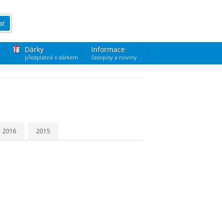
at
Dárky
Informace
předplatné s dárkem
časopisy a noviny
2016
2015