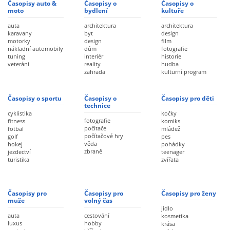
Časopisy auto &
Časopisy o
Časopisy o
moto
bydlení
kultuře
auta
architektura
architektura
karavany
byt
design
motorky
design
film
nákladní automobily
dům
fotografie
tuning
interiér
historie
veteráni
reality
hudba
zahrada
kulturní program
Časopisy o sportu
Časopisy o
Časopisy pro děti
technice
cyklistika
kočky
fotografie
fitness
komiks
počítače
fotbal
mládež
počítačové hry
golf
pes
věda
hokej
pohádky
zbraně
jezdectví
teenager
turistika
zvířata
Časopisy pro
Časopisy pro
Časopisy pro ženy
muže
volný čas
jídlo
auta
cestování
kosmetika
luxus
hobby
krása