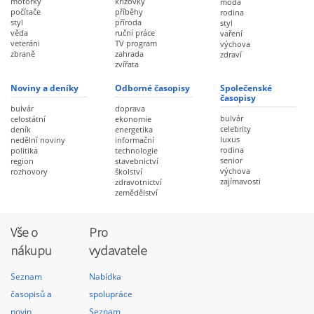
motorky
křížovky
móda
počítače
příběhy
rodina
styl
příroda
styl
věda
ruční práce
vaření
veteráni
TV program
výchova
zbraně
zahrada
zdraví
zvířata
Noviny a deníky
Odborné časopisy
Společenské
časopisy
bulvár
doprava
bulvár
celostátní
ekonomie
celebrity
deník
energetika
luxus
nedělní noviny
informační
rodina
politika
technologie
senior
region
stavebnictví
výchova
rozhovory
školství
zajímavosti
zdravotnictví
zemědělství
Vše o
Pro
nákupu
vydavatele
Seznam
Nabídka
časopisů a
spolupráce
novin
Seznam