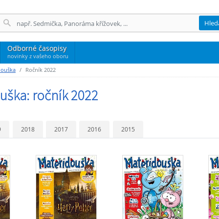
Hled
Odborné časopisy
novinky z vašeho oboru
douška
Ročník 2022
uška: ročník 2022
9
2018
2017
2016
2015