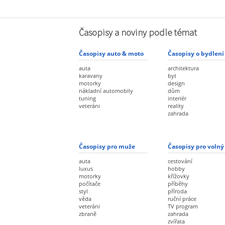
Časopisy a noviny podle témat
Časopisy auto & moto
Časopisy o bydlení
auta
architektura
karavany
byt
motorky
design
nákladní automobily
dům
tuning
interiér
veteráni
reality
zahrada
Časopisy pro muže
Časopisy pro volný
auta
cestování
luxus
hobby
motorky
křížovky
počítače
příběhy
styl
příroda
věda
ruční práce
veteráni
TV program
zbraně
zahrada
zvířata