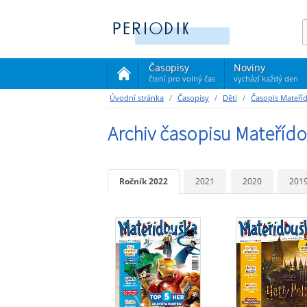
Časopisy
Noviny
čtení pro volný čas
vychází každý den
(current)
Úvodní stránka
Časopisy
Děti
Časopis Mateří
Archiv časopisu Mateřído
Ročník 2022
2021
2020
201