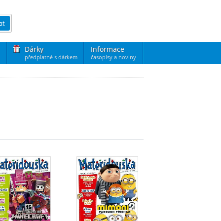
at
Dárky
Informace
předplatné s dárkem
časopisy a noviny