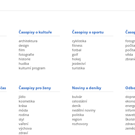
Časopisy o kultuře
Časopisy o sportu
Časop
architektura
cyklistika
fotogr
design
fitness
počíta
film
fotbal
počít
fotografie
golf
věda
historie
hokej
zbran
hudba
jezdectví
kulturní program
turistika
 čas
Časopisy pro ženy
Noviny a deníky
Odbo
jídlo
bulvár
dopra
kosmetika
celostátní
ekon
krása
deník
energ
móda
nedělní noviny
infor
rodina
politika
staveb
styl
region
školst
vaření
rozhovory
zdravo
výchova
zeměd
zdraví