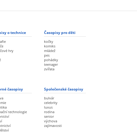
isy o technice
Časopisy pro děti
afie
kočky
če
komiks
ačové hry
mládež
pes
ě
pohádky
teenager
zvířata
rné časopisy
Společenské časopisy
va
bulvár
omie
celebrity
etika
luxus
mační technologie
rodina
nictví
senior
ví
výchova
tnictví
zajímavosti
ělství