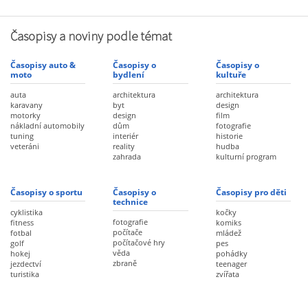
Časopisy a noviny podle témat
Časopisy auto &
Časopisy o
Časopisy o
moto
bydlení
kultuře
auta
architektura
architektura
karavany
byt
design
motorky
design
film
nákladní automobily
dům
fotografie
tuning
interiér
historie
veteráni
reality
hudba
zahrada
kulturní program
Časopisy o sportu
Časopisy o
Časopisy pro děti
technice
cyklistika
kočky
fotografie
fitness
komiks
počítače
fotbal
mládež
počítačové hry
golf
pes
věda
hokej
pohádky
zbraně
jezdectví
teenager
turistika
zvířata