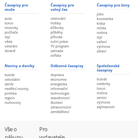
Časopisy pro
Časopisy pro
Časopisy pro ženy
muže
volný čas
jídlo
auta
cestování
kosmetika
luxus
hobby
krása
motorky
křížovky
móda
počítače
příběhy
rodina
styl
příroda
styl
věda
ruční práce
vaření
veteráni
TV program
výchova
zbraně
zahrada
zdraví
zvířata
Noviny a deníky
Odborné časopisy
Společenské
časopisy
bulvár
doprava
bulvár
celostátní
ekonomie
celebrity
deník
energetika
luxus
nedělní noviny
informační
rodina
politika
technologie
senior
region
stavebnictví
výchova
rozhovory
školství
zajímavosti
zdravotnictví
zemědělství
Vše o
Pro
nákupu
vydavatele