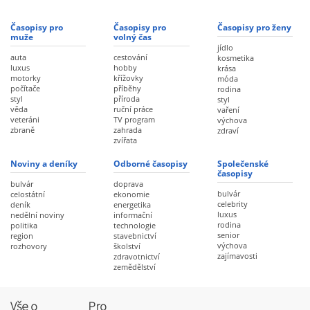
Časopisy pro
Časopisy pro
Časopisy pro ženy
muže
volný čas
jídlo
auta
cestování
kosmetika
luxus
hobby
krása
motorky
křížovky
móda
počítače
příběhy
rodina
styl
příroda
styl
věda
ruční práce
vaření
veteráni
TV program
výchova
zbraně
zahrada
zdraví
zvířata
Noviny a deníky
Odborné časopisy
Společenské
časopisy
bulvár
doprava
bulvár
celostátní
ekonomie
celebrity
deník
energetika
luxus
nedělní noviny
informační
rodina
politika
technologie
senior
region
stavebnictví
výchova
rozhovory
školství
zajímavosti
zdravotnictví
zemědělství
Vše o
Pro