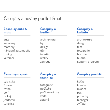
Časopisy a noviny podle témat
Časopisy auto &
Časopisy o
Časopisy o
moto
bydlení
kultuře
auta
architektura
architektura
karavany
byt
design
motorky
design
film
nákladní automobily
dům
fotografie
tuning
interiér
historie
veteráni
reality
hudba
zahrada
kulturní program
Časopisy o sportu
Časopisy o
Časopisy pro děti
technice
cyklistika
kočky
fotografie
fitness
komiks
počítače
fotbal
mládež
počítačové hry
golf
pes
věda
hokej
pohádky
zbraně
jezdectví
teenager
turistika
zvířata