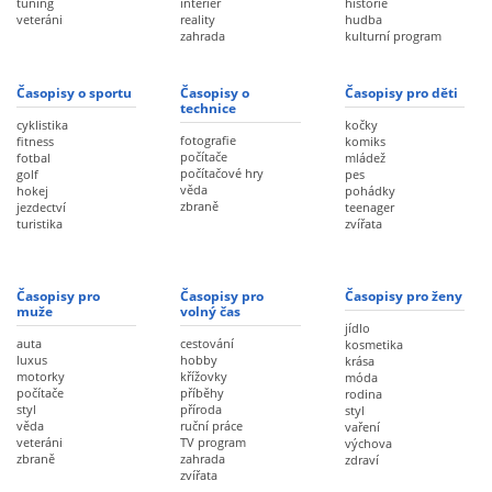
tuning
interiér
historie
veteráni
reality
hudba
zahrada
kulturní program
Časopisy o sportu
Časopisy o
Časopisy pro děti
technice
cyklistika
kočky
fotografie
fitness
komiks
počítače
fotbal
mládež
počítačové hry
golf
pes
věda
hokej
pohádky
zbraně
jezdectví
teenager
turistika
zvířata
Časopisy pro
Časopisy pro
Časopisy pro ženy
muže
volný čas
jídlo
auta
cestování
kosmetika
luxus
hobby
krása
motorky
křížovky
móda
počítače
příběhy
rodina
styl
příroda
styl
věda
ruční práce
vaření
veteráni
TV program
výchova
zbraně
zahrada
zdraví
zvířata