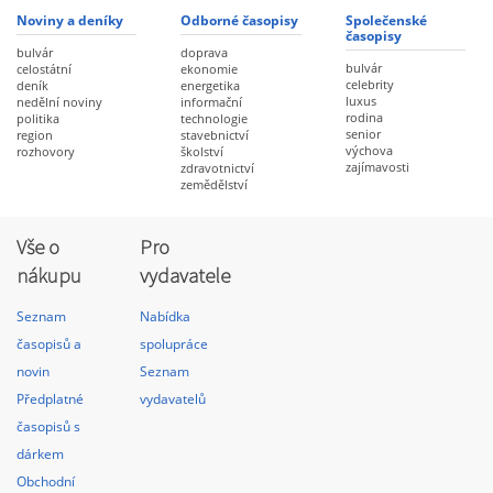
Noviny a deníky
Odborné časopisy
Společenské
časopisy
bulvár
doprava
bulvár
celostátní
ekonomie
celebrity
deník
energetika
luxus
nedělní noviny
informační
rodina
politika
technologie
senior
region
stavebnictví
výchova
rozhovory
školství
zajímavosti
zdravotnictví
zemědělství
Vše o
Pro
nákupu
vydavatele
Seznam
Nabídka
časopisů a
spolupráce
novin
Seznam
Předplatné
vydavatelů
časopisů s
dárkem
Obchodní