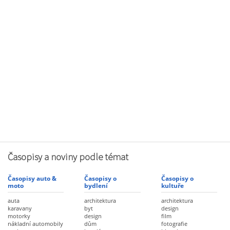
Časopisy a noviny podle témat
Časopisy auto &
Časopisy o
Časopisy o
moto
bydlení
kultuře
auta
architektura
architektura
karavany
byt
design
motorky
design
film
nákladní automobily
dům
fotografie