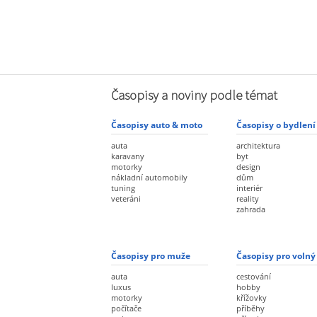
Časopisy a noviny podle témat
Časopisy auto & moto
Časopisy o bydlení
auta
architektura
karavany
byt
motorky
design
nákladní automobily
dům
tuning
interiér
veteráni
reality
zahrada
Časopisy pro muže
Časopisy pro volný
auta
cestování
luxus
hobby
motorky
křížovky
počítače
příběhy