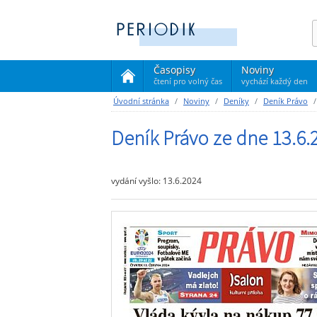
Časopisy
Noviny
čtení pro volný čas
vychází každý den
(current)
Úvodní stránka
Noviny
Deníky
Deník Právo
Deník Právo ze dne 13.6.
vydání vyšlo: 13.6.2024