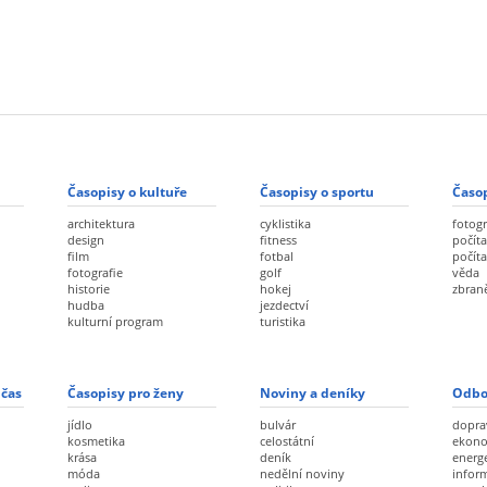
Časopisy o kultuře
Časopisy o sportu
Časop
architektura
cyklistika
fotogr
design
fitness
počíta
film
fotbal
počít
fotografie
golf
věda
historie
hokej
zbran
hudba
jezdectví
kulturní program
turistika
 čas
Časopisy pro ženy
Noviny a deníky
Odbo
jídlo
bulvár
dopra
kosmetika
celostátní
ekon
krása
deník
energ
móda
nedělní noviny
infor