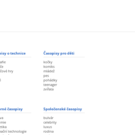
isy o technice
Časopisy pro děti
afie
kočky
če
komiks
ačové hry
mládež
pes
ě
pohádky
teenager
zvířata
rné časopisy
Společenské časopisy
va
bulvár
omie
celebrity
etika
luxus
mační technologie
rodina