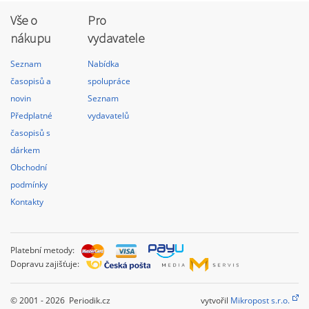
Vše o
Pro
nákupu
vydavatele
Seznam
Nabídka
časopisů a
spolupráce
novin
Seznam
Předplatné
vydavatelů
časopisů s
dárkem
Obchodní
podmínky
Kontakty
Platební metody:
Dopravu zajišťuje:
© 2001 - 2026 Periodik.cz
vytvořil
Mikropost s.r.o.