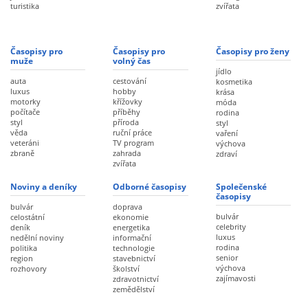
turistika
zvířata
Časopisy pro
Časopisy pro
Časopisy pro ženy
muže
volný čas
jídlo
auta
cestování
kosmetika
luxus
hobby
krása
motorky
křížovky
móda
počítače
příběhy
rodina
styl
příroda
styl
věda
ruční práce
vaření
veteráni
TV program
výchova
zbraně
zahrada
zdraví
zvířata
Noviny a deníky
Odborné časopisy
Společenské
časopisy
bulvár
doprava
bulvár
celostátní
ekonomie
celebrity
deník
energetika
luxus
nedělní noviny
informační
rodina
politika
technologie
senior
region
stavebnictví
výchova
rozhovory
školství
zajímavosti
zdravotnictví
zemědělství