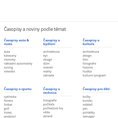
Časopisy a noviny podle témat
Časopisy auto &
Časopisy o
Časopisy o
moto
bydlení
kultuře
auta
architektura
architektura
karavany
byt
design
motorky
design
film
nákladní automobily
dům
fotografie
tuning
interiér
historie
veteráni
reality
hudba
zahrada
kulturní program
Časopisy o sportu
Časopisy o
Časopisy pro děti
technice
cyklistika
kočky
fotografie
fitness
komiks
počítače
fotbal
mládež
počítačové hry
golf
pes
věda
hokej
pohádky
zbraně
jezdectví
teenager