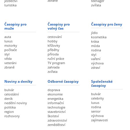
zbraně
jezdectví
teenager
turistika
zvířata
Časopisy pro
Časopisy pro
Časopisy pro ženy
muže
volný čas
jídlo
auta
cestování
kosmetika
luxus
hobby
krása
motorky
křížovky
móda
počítače
příběhy
rodina
styl
příroda
styl
věda
ruční práce
vaření
veteráni
TV program
výchova
zbraně
zahrada
zdraví
zvířata
Noviny a deníky
Odborné časopisy
Společenské
časopisy
bulvár
doprava
bulvár
celostátní
ekonomie
celebrity
deník
energetika
luxus
nedělní noviny
informační
rodina
politika
technologie
senior
region
stavebnictví
výchova
rozhovory
školství
zajímavosti
zdravotnictví
zemědělství