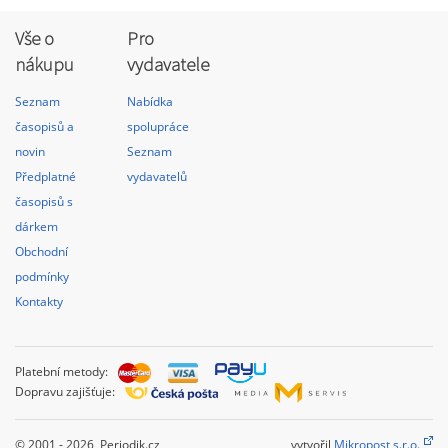
Vše o
Pro
nákupu
vydavatele
Seznam
Nabídka
časopisů a
spolupráce
novin
Seznam
Předplatné
vydavatelů
časopisů s
dárkem
Obchodní
podmínky
Kontakty
Platební metody:
Dopravu zajišťuje:
© 2001 - 2026 Periodik.cz
vytvořil
Mikropost s.r.o.