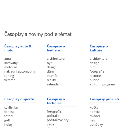
Časopisy a noviny podle témat
Časopisy auto &
Časopisy o
Časopisy o
moto
bydlení
kultuře
auta
architektura
architektura
karavany
byt
design
motorky
design
film
nákladní automobily
dům
fotografie
tuning
interiér
historie
veteráni
reality
hudba
zahrada
kulturní program
Časopisy o sportu
Časopisy o
Časopisy pro děti
technice
cyklistika
kočky
fotografie
fitness
komiks
počítače
fotbal
mládež
počítačové hry
golf
pes
věda
hokej
pohádky