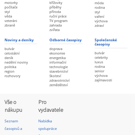
motorky
křížovky
móda
počítače
příběhy
rodina
styl
příroda
styl
věda
ruční práce
vaření
veteráni
TV program
výchova
zbraně
zahrada
zdraví
zvířata
Noviny a deníky
Odborné časopisy
Společenské
časopisy
bulvár
doprava
bulvár
celostátní
ekonomie
celebrity
deník
energetika
luxus
nedělní noviny
informační
rodina
politika
technologie
senior
region
stavebnictví
výchova
rozhovory
školství
zajímavosti
zdravotnictví
zemědělství
Vše o
Pro
nákupu
vydavatele
Seznam
Nabídka
časopisů a
spolupráce