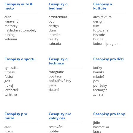
Časopisy auto &
Časopisy o
Časopisy o
moto
bydlení
kultuře
auta
architektura
architektura
karavany
byt
design
motorky
design
film
nákladní automobily
dům
fotografie
tuning
interiér
historie
veteráni
reality
hudba
zahrada
kulturní program
Časopisy o sportu
Časopisy o
Časopisy pro děti
technice
cyklistika
kočky
fotografie
fitness
komiks
počítače
fotbal
mládež
počítačové hry
golf
pes
věda
hokej
pohádky
zbraně
jezdectví
teenager
turistika
zvířata
Časopisy pro
Časopisy pro
Časopisy pro ženy
muže
volný čas
jídlo
auta
cestování
kosmetika
luxus
hobby
krása