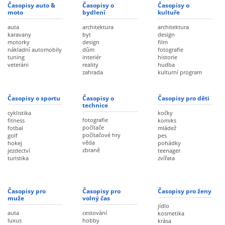
Časopisy auto &
Časopisy o
Časopisy o
moto
bydlení
kultuře
auta
architektura
architektura
karavany
byt
design
motorky
design
film
nákladní automobily
dům
fotografie
tuning
interiér
historie
veteráni
reality
hudba
zahrada
kulturní program
Časopisy o sportu
Časopisy o
Časopisy pro děti
technice
cyklistika
kočky
fotografie
fitness
komiks
počítače
fotbal
mládež
počítačové hry
golf
pes
věda
hokej
pohádky
zbraně
jezdectví
teenager
turistika
zvířata
Časopisy pro
Časopisy pro
Časopisy pro ženy
muže
volný čas
jídlo
auta
cestování
kosmetika
luxus
hobby
krása