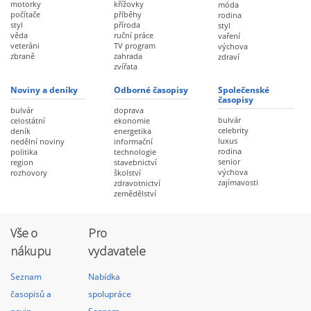
motorky
křížovky
móda
počítače
příběhy
rodina
styl
příroda
styl
věda
ruční práce
vaření
veteráni
TV program
výchova
zbraně
zahrada
zdraví
zvířata
Noviny a deníky
Odborné časopisy
Společenské
časopisy
bulvár
doprava
bulvár
celostátní
ekonomie
celebrity
deník
energetika
luxus
nedělní noviny
informační
rodina
politika
technologie
senior
region
stavebnictví
výchova
rozhovory
školství
zajímavosti
zdravotnictví
zemědělství
Vše o
Pro
nákupu
vydavatele
Seznam
Nabídka
časopisů a
spolupráce