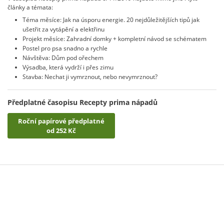
články a témata:
Téma měsíce: Jak na úsporu energie. 20 nejdůležitějších tipů jak
ušetřit za vytápění a elektřinu
Projekt měsíce: Zahradní domky + kompletní návod se schématem
Postel pro psa snadno a rychle
Návštěva: Dům pod ořechem
Výsadba, která vydrží i přes zimu
Stavba: Nechat ji vymrznout, nebo nevymrznout?
Předplatné časopisu Recepty prima nápadů
Roční papírové předplatné
od 252 Kč