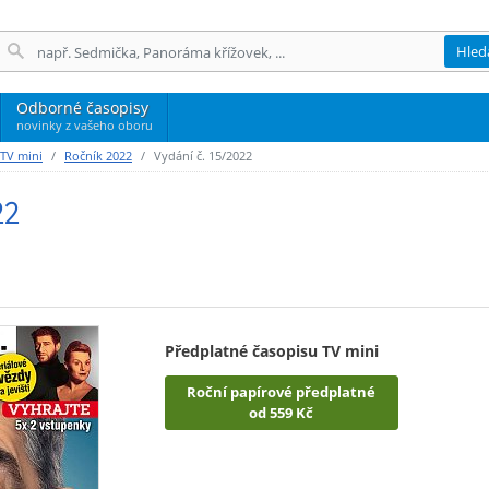
Hled
Odborné časopisy
novinky z vašeho oboru
 TV mini
Ročník 2022
Vydání č. 15/2022
22
Předplatné časopisu TV mini
Roční papírové předplatné
od 559 Kč