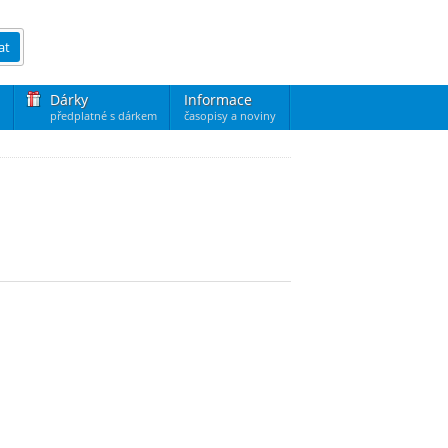
at
Dárky
Informace
předplatné s dárkem
časopisy a noviny