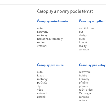
Časopisy a noviny podle témat
Časopisy auto & moto
Časopisy o bydlení
auta
architektura
karavany
byt
motorky
design
nákladní automobily
dům
tuning
interiér
veteráni
reality
zahrada
Časopisy pro muže
Časopisy pro volný
auta
cestování
luxus
hobby
motorky
křížovky
počítače
příběhy
styl
příroda
věda
ruční práce
veteráni
TV program
zbraně
zahrada
zvířata