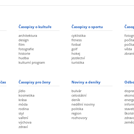
Časopisy o kultuře
Časopisy o sportu
Časop
architektura
cyklistika
fotogr
design
fitness
počíta
film
fotbal
počít
fotografie
golf
věda
historie
hokej
zbran
hudba
jezdectví
kulturní program
turistika
 čas
Časopisy pro ženy
Noviny a deníky
Odbo
jídlo
bulvár
dopra
kosmetika
celostátní
ekon
krása
deník
energ
móda
nedělní noviny
infor
rodina
politika
staveb
styl
region
školst
vaření
rozhovory
zdravo
výchova
zeměd
zdraví