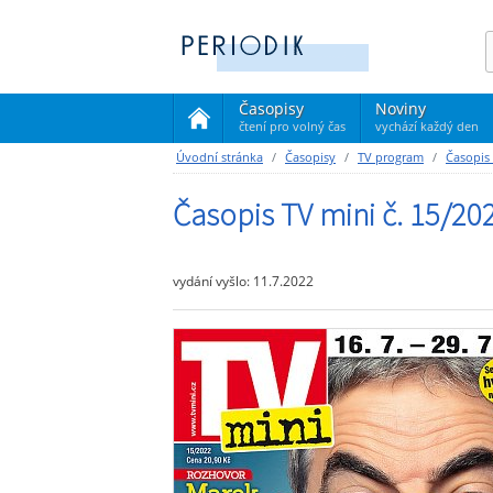
Časopisy
Noviny
čtení pro volný čas
vychází každý den
(current)
Úvodní stránka
Časopisy
TV program
Časopis
Časopis TV mini č. 15/20
vydání vyšlo: 11.7.2022