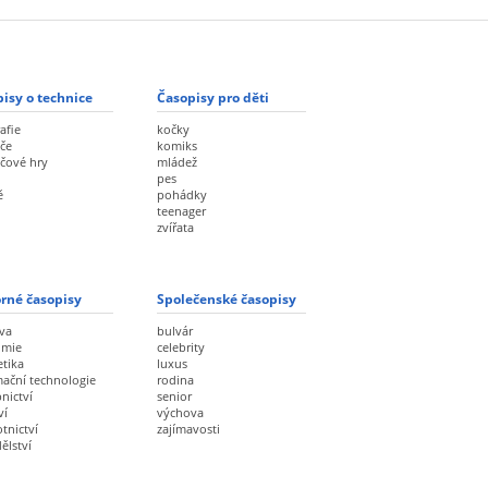
isy o technice
Časopisy pro děti
afie
kočky
če
komiks
ačové hry
mládež
pes
ě
pohádky
teenager
zvířata
rné časopisy
Společenské časopisy
va
bulvár
omie
celebrity
etika
luxus
mační technologie
rodina
nictví
senior
ví
výchova
tnictví
zajímavosti
ělství