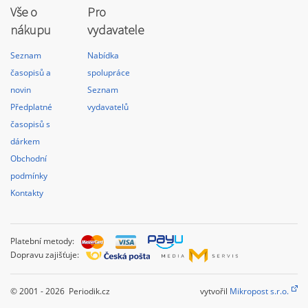
Vše o
Pro
nákupu
vydavatele
Seznam
Nabídka
časopisů a
spolupráce
novin
Seznam
Předplatné
vydavatelů
časopisů s
dárkem
Obchodní
podmínky
Kontakty
Platební metody:
Dopravu zajišťuje:
© 2001 - 2026 Periodik.cz
vytvořil
Mikropost s.r.o.