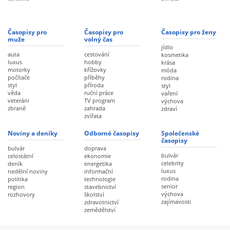
Časopisy pro
Časopisy pro
Časopisy pro ženy
muže
volný čas
jídlo
auta
cestování
kosmetika
luxus
hobby
krása
motorky
křížovky
móda
počítače
příběhy
rodina
styl
příroda
styl
věda
ruční práce
vaření
veteráni
TV program
výchova
zbraně
zahrada
zdraví
zvířata
Noviny a deníky
Odborné časopisy
Společenské
časopisy
bulvár
doprava
bulvár
celostátní
ekonomie
celebrity
deník
energetika
luxus
nedělní noviny
informační
rodina
politika
technologie
senior
region
stavebnictví
výchova
rozhovory
školství
zajímavosti
zdravotnictví
zemědělství