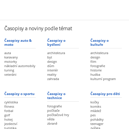
Časopisy a noviny podle témat
Časopisy auto &
Časopisy o
Časopisy o
moto
bydlení
kultuře
auta
architektura
architektura
karavany
byt
design
motorky
design
film
nákladní automobily
dům
fotografie
tuning
interiér
historie
veteráni
reality
hudba
zahrada
kulturní program
Časopisy o sportu
Časopisy o
Časopisy pro děti
technice
cyklistika
kočky
fotografie
fitness
komiks
počítače
fotbal
mládež
počítačové hry
golf
pes
věda
hokej
pohádky
zbraně
jezdectví
teenager
turistika
zvířata