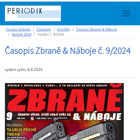
Úvodní stránka
Časopisy
Koníčky
Časopis Zbraně & Náboje
Ročník 2024
Vydání č. 9/2024
Časopis Zbraně & Náboje č. 9/2024
vydání vyšlo: 8.8.2024