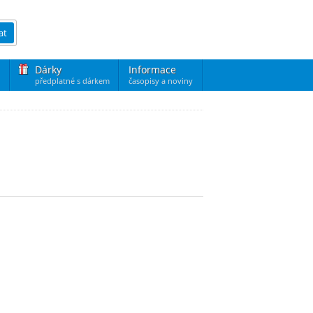
at
Dárky
Informace
předplatné s dárkem
časopisy a noviny