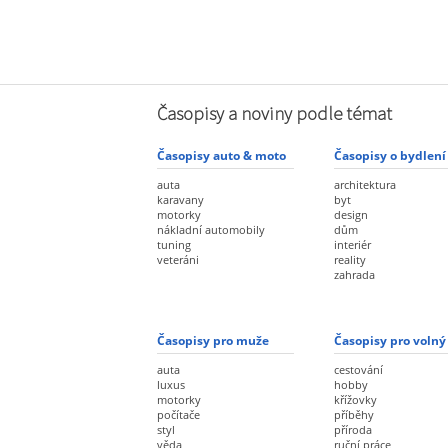
Časopisy a noviny podle témat
Časopisy auto & moto
Časopisy o bydlení
auta
architektura
karavany
byt
motorky
design
nákladní automobily
dům
tuning
interiér
veteráni
reality
zahrada
Časopisy pro muže
Časopisy pro volný
auta
cestování
luxus
hobby
motorky
křížovky
počítače
příběhy
styl
příroda
věda
ruční práce