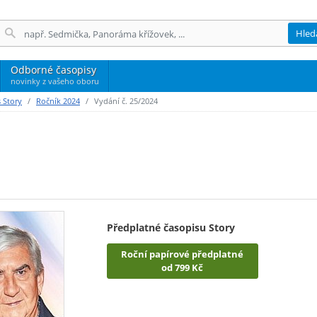
Hled
Odborné časopisy
novinky z vašeho oboru
 Story
Ročník 2024
Vydání č. 25/2024
Předplatné časopisu Story
Roční papírové předplatné
od 799 Kč