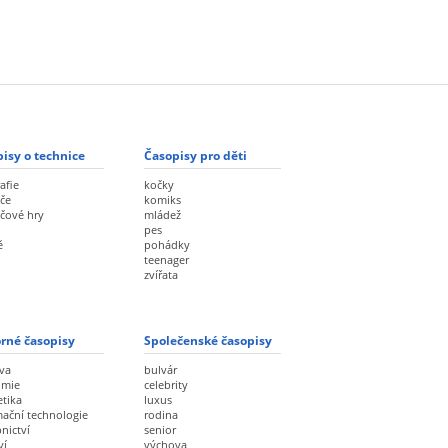
isy o technice
Časopisy pro děti
afie
kočky
če
komiks
ačové hry
mládež
pes
ě
pohádky
teenager
zvířata
rné časopisy
Společenské časopisy
va
bulvár
omie
celebrity
etika
luxus
mační technologie
rodina
nictví
senior
ví
výchova