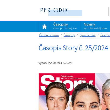
Časopisy
Noviny
čtení pro volný čas
vychází každý den
(current)
Úvodní stránka
Časopisy
Společenské
Časopis
Časopis Story č. 25/2024
vydání vyšlo: 25.11.2024