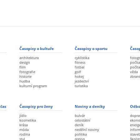
Časopisy o kultuře
Časopisy o sportu
Časop
architektura
cyklistika
fotogr
design
fitness
počíta
film
fotbal
počít
fotografie
golf
věda
historie
hokej
zbran
hudba
jezdectví
kulturní program
turistika
 čas
Časopisy pro ženy
Noviny a deníky
Odbo
jídlo
bulvár
dopra
kosmetika
celostátní
ekon
krása
deník
energ
móda
nedělní noviny
infor
rodina
politika
staveb
styl
region
školst