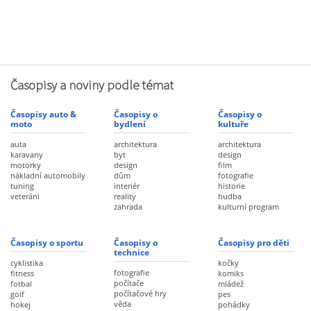
Časopisy a noviny podle témat
Časopisy auto &
Časopisy o
Časopisy o
moto
bydlení
kultuře
auta
architektura
architektura
karavany
byt
design
motorky
design
film
nákladní automobily
dům
fotografie
tuning
interiér
historie
veteráni
reality
hudba
zahrada
kulturní program
Časopisy o sportu
Časopisy o
Časopisy pro děti
technice
cyklistika
kočky
fotografie
fitness
komiks
počítače
fotbal
mládež
počítačové hry
golf
pes
věda
hokej
pohádky