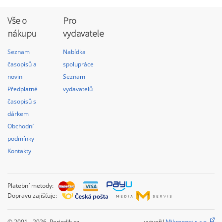
Vše o
Pro
nákupu
vydavatele
Seznam
Nabídka
časopisů a
spolupráce
novin
Seznam
Předplatné
vydavatelů
časopisů s
dárkem
Obchodní
podmínky
Kontakty
Platební metody:
Dopravu zajišťuje:
© 2001 - 2026 Periodik.cz
vytvořil
Mikropost s.r.o.