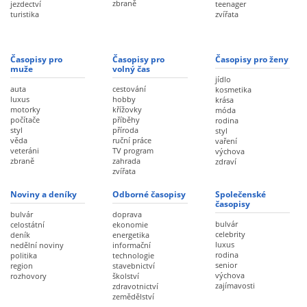
zbraně
jezdectví
teenager
turistika
zvířata
Časopisy pro
Časopisy pro
Časopisy pro ženy
muže
volný čas
jídlo
auta
cestování
kosmetika
luxus
hobby
krása
motorky
křížovky
móda
počítače
příběhy
rodina
styl
příroda
styl
věda
ruční práce
vaření
veteráni
TV program
výchova
zbraně
zahrada
zdraví
zvířata
Noviny a deníky
Odborné časopisy
Společenské
časopisy
bulvár
doprava
bulvár
celostátní
ekonomie
celebrity
deník
energetika
luxus
nedělní noviny
informační
rodina
politika
technologie
senior
region
stavebnictví
výchova
rozhovory
školství
zajímavosti
zdravotnictví
zemědělství