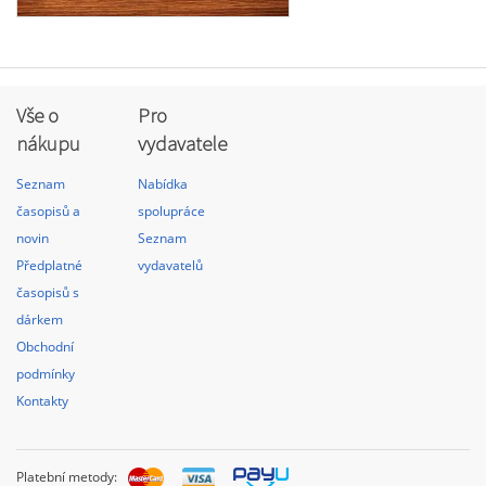
Vše o
Pro
nákupu
vydavatele
Seznam
Nabídka
časopisů a
spolupráce
novin
Seznam
Předplatné
vydavatelů
časopisů s
dárkem
Obchodní
podmínky
Kontakty
Platební metody: