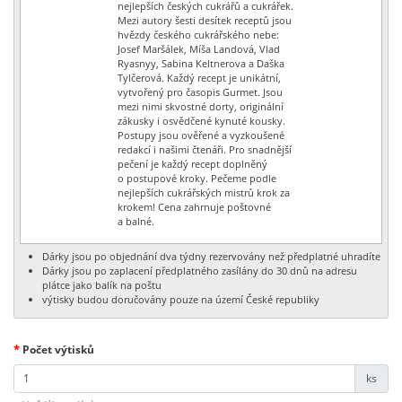
nejlepších českých cukrářů a cukrářek.
Mezi autory šesti desítek receptů jsou
hvězdy českého cukrářského nebe:
Josef Maršálek, Míša Landová, Vlad
Ryasnyy, Sabina Keltnerova a Daška
Tylčerová. Každý recept je unikátní,
vytvořený pro časopis Gurmet. Jsou
mezi nimi skvostné dorty, originální
zákusky i osvědčené kynuté kousky.
Postupy jsou ověřené a vyzkoušené
redakcí i našimi čtenáři. Pro snadnější
pečení je každý recept doplněný
o postupové kroky. Pečeme podle
nejlepších cukrářských mistrů krok za
krokem! Cena zahrnuje poštovné
a balné.
Dárky jsou po objednání dva týdny rezervovány než předplatné uhradíte
Dárky jsou po zaplacení předplatného zasílány do 30 dnů na adresu
plátce jako balík na poštu
výtisky budou doručovány pouze na území České republiky
*
Počet výtisků
ks