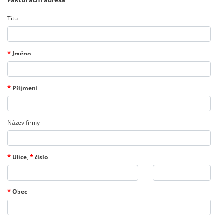
Fakturační adresa
Titul
*
Jméno
*
Příjmení
Název firmy
*
*
Ulice
,
číslo
*
Obec