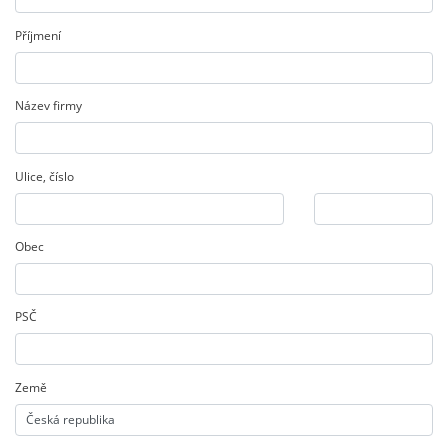
Příjmení
Název firmy
Ulice
,
číslo
Obec
PSČ
Země