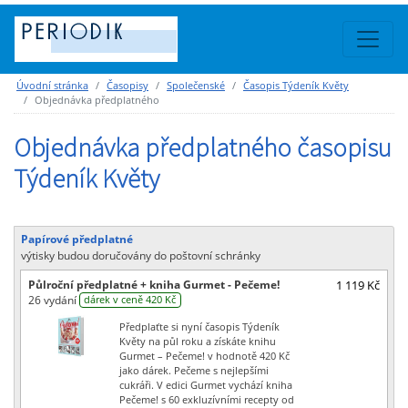
Úvodní stránka
Časopisy
Společenské
Časopis Týdeník Květy
Objednávka předplatného
Objednávka předplatného časopisu
Týdeník Květy
Papírové předplatné
výtisky budou doručovány do poštovní schránky
Půlroční předplatné + kniha Gurmet - Pečeme!
1 119 Kč
26 vydání
dárek v ceně 420 Kč
Předplaťte si nyní časopis Týdeník
Květy na půl roku a získáte knihu
Gurmet – Pečeme! v hodnotě 420 Kč
jako dárek. Pečeme s nejlepšími
cukráři. V edici Gurmet vychází kniha
Pečeme! s 60 exkluzívními recepty od