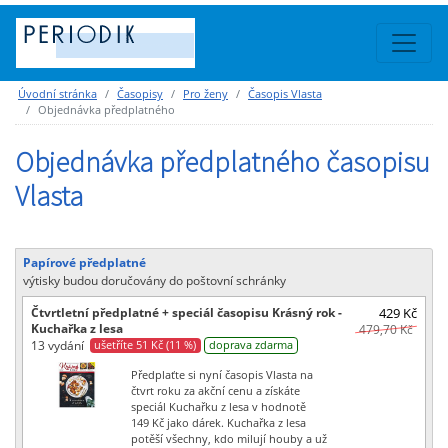
Úvodní stránka
Časopisy
Pro ženy
Časopis Vlasta
Objednávka předplatného
Objednávka předplatného časopisu
Vlasta
Papírové předplatné
výtisky budou doručovány do poštovní schránky
Čtvrtletní předplatné + speciál časopisu Krásný rok -
429 Kč
Kuchařka z lesa
479,70 Kč
13 vydání
ušetříte 51 Kč (11 %)
doprava zdarma
Předplaťte si nyní časopis Vlasta na
čtvrt roku za akční cenu a získáte
speciál Kuchařku z lesa v hodnotě
149 Kč jako dárek. Kuchařka z lesa
potěší všechny, kdo milují houby a už