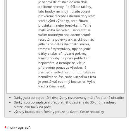
je nebaví dělat stále dokola čtyři
oblíbené recepty. Potěší ale také ty,
kdo houby nemilují – ti zde objeví
prověřené recepty s dalšími dary lesa:
smrkovými výhonky, ostružinami,
brusinkami nebo borůvkami. Tahle
malá kniha má velkou šanci stát se
vaším rodinným pokladem! Kromě
receptů na polévky a klasická domácí
jídla tu najdete i slavnostní menu,
trampské vychytávky, tipy na jedlé
dárky a také rafinované pokrmy,
v nichž houby na první pohled ani
nepoznáte. A nebojte se, vše je
připraveno pouze ze všeobecně
známých, jedlých druhů hub, takže se
nemůžete splést. Naše Kuchařka z lesa
je prostě váš rodinný bestseller! Vyšlo
v edici Krásný rok.
Dárky jsou po objednání dva týdny rezervovány než předplatné uhradíte
Dárky jsou po zaplacení předplatného zasílány do 30 dnů na adresu
plátce jako balík na poštu
výtisky budou doručovány pouze na území České republiky
*
Počet výtisků