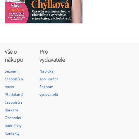
Vše o
Pro
nákupu
vydavatele
Seznam
Nabídka
časopisů a
spolupráce
novin
Seznam
Předplatné
vydavatelů
časopisů s
dárkem
Obchodní
podmínky
Kontakty