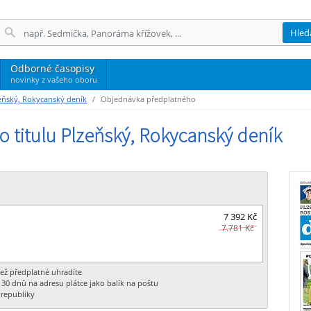
Hled
Odborné časopisy
novinky z vašeho oboru
eňský, Rokycanský deník
Objednávka předplatného
 titulu Plzeňský, Rokycanský deník
7 392 Kč
7.781 Kč
ež předplatné uhradíte
 30 dnů na adresu plátce jako balík na poštu
republiky