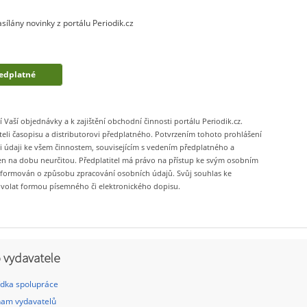
ílány novinky z portálu Periodik.cz
aší objednávky a k zajištění obchodní činnosti portálu Periodik.cz.
li časopisu a distributorovi předplatného. Potvrzením tohoto prohlášení
 údaji ke všem činnostem, souvisejícím s vedením předplatného a
en na dobu neurčitou. Předplatitel má právo na přístup ke svým osobním
nformován o způsobu zpracování osobních údajů. Svůj souhlas ke
dvolat formou písemného či elektronického dopisu.
 vydavatele
dka spolupráce
am vydavatelů