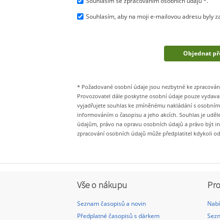
Souhlasím se zpracováním osobních údajů *.
Souhlasím, aby na moji e-mailovou adresu byly zas
* Požadované osobní údaje jsou nezbytné ke zpracování V
Provozovatel dále poskytne osobní údaje pouze vydavate
vyjadřujete souhlas ke zmíněnému nakládání s osobními
informováním o časopisu a jeho akcích. Souhlas je uděl
údajům, právo na opravu osobních údajů a právo být i
zpracování osobních údajů může předplatitel kdykoli o
Vše o nákupu
Pro
Seznam časopisů a novin
Nabí
Předplatné časopisů s dárkem
Sezn