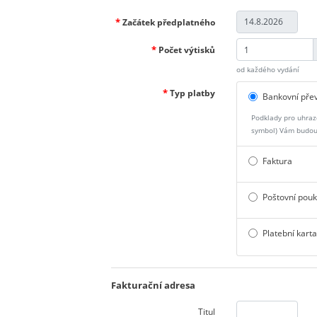
*
Začátek předplatného
*
Počet výtisků
od každého vydání
*
Typ platby
Bankovní pře
Podklady pro uhraze
symbol) Vám budou 
Faktura
Poštovní pouk
Platební kart
Fakturační adresa
Titul