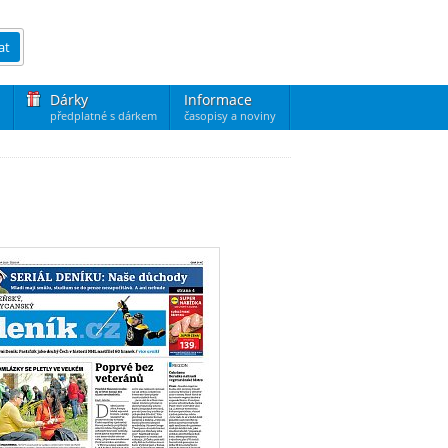
at
Dárky
Informace
předplatné s dárkem
časopisy a noviny