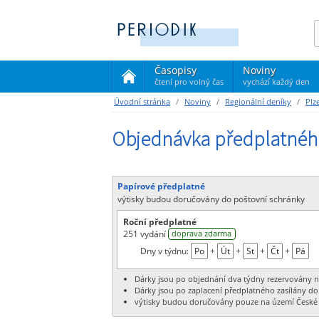
Časopisy
Noviny
čtení pro volný čas
vychází každý den
(current)
Úvodní stránka
Noviny
Regionální deníky
Plz
Objednávka předplatného
Papírové předplatné
výtisky budou doručovány do poštovní schránky
Roční předplatné
251 vydání
doprava zdarma
Dny v týdnu:
Po
+
Út
+
St
+
Čt
+
Pá
Dárky jsou po objednání dva týdny rezervovány n
Dárky jsou po zaplacení předplatného zasílány do
výtisky budou doručovány pouze na území České 