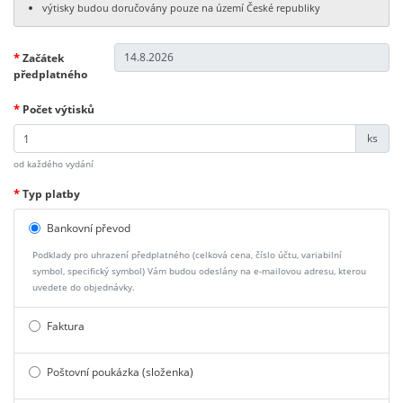
výtisky budou doručovány pouze na území České republiky
*
Začátek
předplatného
*
Počet výtisků
ks
od každého vydání
*
Typ platby
Bankovní převod
Podklady pro uhrazení předplatného (celková cena, číslo účtu, variabilní
symbol, specifický symbol) Vám budou odeslány na e-mailovou adresu, kterou
uvedete do objednávky.
Faktura
Poštovní poukázka (složenka)