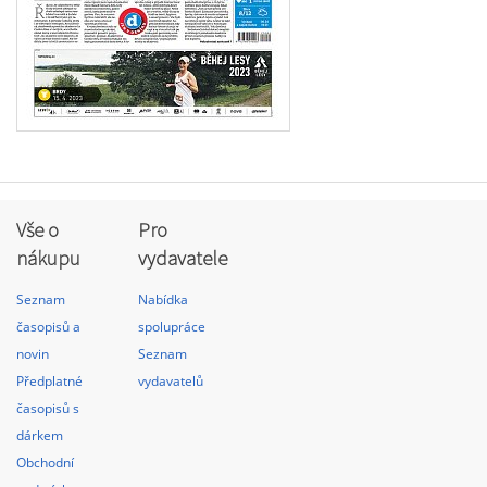
Vše o
Pro
nákupu
vydavatele
Seznam
Nabídka
časopisů a
spolupráce
novin
Seznam
Předplatné
vydavatelů
časopisů s
dárkem
Obchodní