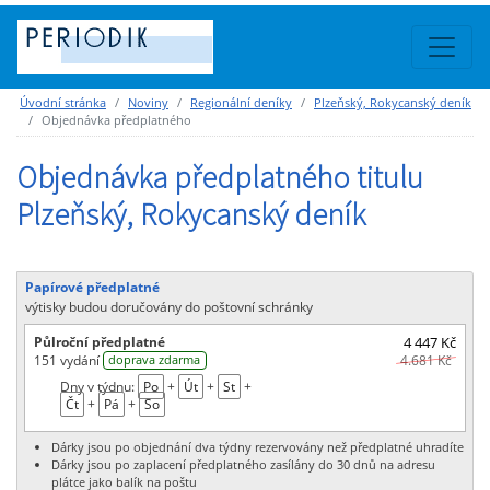
Úvodní stránka
Noviny
Regionální deníky
Plzeňský, Rokycanský deník
Objednávka předplatného
Objednávka předplatného titulu
Plzeňský, Rokycanský deník
Papírové předplatné
výtisky budou doručovány do poštovní schránky
Půlroční předplatné
4 447 Kč
151 vydání
4.681 Kč
doprava zdarma
Dny v týdnu:
Po
+
Út
+
St
+
Čt
+
Pá
+
So
Dárky jsou po objednání dva týdny rezervovány než předplatné uhradíte
Dárky jsou po zaplacení předplatného zasílány do 30 dnů na adresu
plátce jako balík na poštu