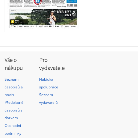
Vše o
Pro
nákupu
vydavatele
Seznam
Nabídka
časopisů a
spolupráce
novin
Seznam
Předplatné
vydavatelů
časopisů s
dárkem
Obchodní
podmínky