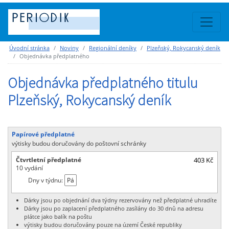
Úvodní stránka
Noviny
Regionální deníky
Plzeňský, Rokycanský deník
Objednávka předplatného
Objednávka předplatného titulu
Plzeňský, Rokycanský deník
Papírové předplatné
výtisky budou doručovány do poštovní schránky
Čtvrtletní předplatné
403 Kč
10 vydání
Dny v týdnu:
Pá
Dárky jsou po objednání dva týdny rezervovány než předplatné uhradíte
Dárky jsou po zaplacení předplatného zasílány do 30 dnů na adresu
plátce jako balík na poštu
výtisky budou doručovány pouze na území České republiky