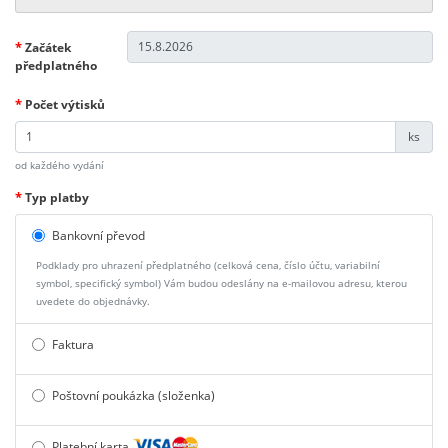
*
Začátek
předplatného
*
Počet výtisků
ks
od každého vydání
*
Typ platby
Bankovní převod
Podklady pro uhrazení předplatného (celková cena, číslo účtu, variabilní
symbol, specifický symbol) Vám budou odeslány na e-mailovou adresu, kterou
uvedete do objednávky.
Faktura
Poštovní poukázka (složenka)
Platební karta