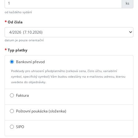
ks
od každého vydání
*
Od čísla
datum je pouze orientační
*
Typ platby
Bankovní převod
Podklady pro uhrazení předplatného (celková cena, číslo účtu, variabilní
symbol, specifický symbol) Vám budou odeslány na e-mailovou adresu, kterou
uvedete do objednávky.
Faktura
Poštovní poukázka (složenka)
SIPO