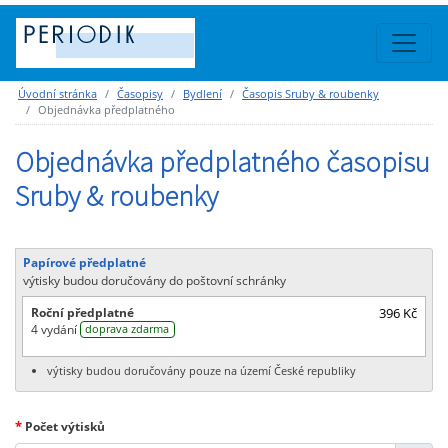
Úvodní stránka
Časopisy
Bydlení
Časopis Sruby & roubenky
Objednávka předplatného
Objednávka předplatného časopisu
Sruby & roubenky
Papírové předplatné
výtisky budou doručovány do poštovní schránky
Roční předplatné
396 Kč
4 vydání
doprava zdarma
výtisky budou doručovány pouze na území České republiky
*
Počet výtisků