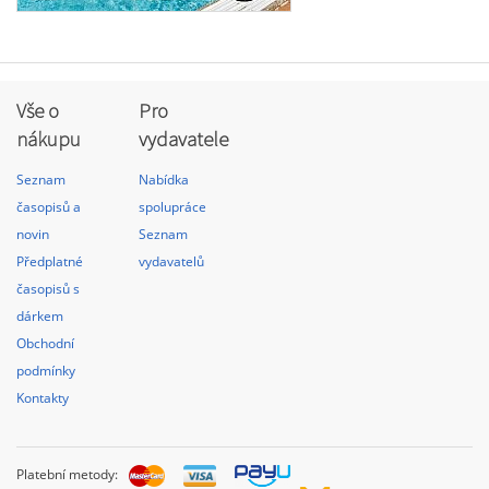
Vše o
Pro
nákupu
vydavatele
Seznam
Nabídka
časopisů a
spolupráce
novin
Seznam
Předplatné
vydavatelů
časopisů s
dárkem
Obchodní
podmínky
Kontakty
Platební metody: