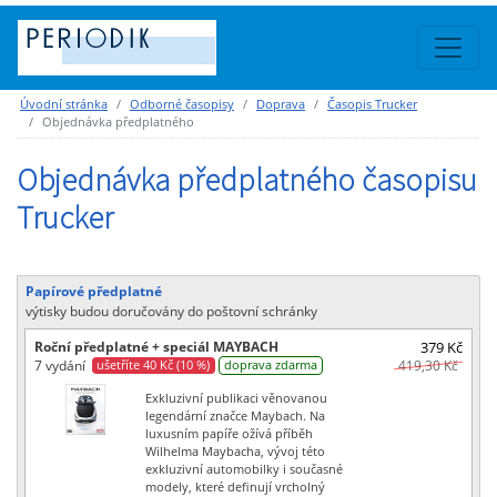
Úvodní stránka
Odborné časopisy
Doprava
Časopis Trucker
Objednávka předplatného
Objednávka předplatného časopisu
Trucker
Papírové předplatné
výtisky budou doručovány do poštovní schránky
Roční předplatné + speciál MAYBACH
379 Kč
7 vydání
419,30 Kč
ušetříte 40 Kč (10 %)
doprava zdarma
Exkluzivní publikaci věnovanou
legendární značce Maybach. Na
luxusním papíře ožívá příběh
Wilhelma Maybacha, vývoj této
exkluzivní automobilky i současné
modely, které definují vrcholný