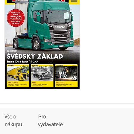
Vše o
Pro
nákupu
vydavatele