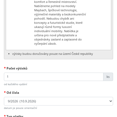
komfort a řemeslné mistrovství.
Nabídneme pohled na modely
Maybach, špičkové technologie,
výjimečné materiály a bezkonkurenční
pohodlí. Nebudou chybět ani
koncepty a futuristické studie, které
ukazují různé formy luxusní
individuální mobility. Nabídka je
určena pro nové předplatitele a
objednávky zaslané a zaplacené do
vyčerpání zásob.
výtisky budou doručovány pouze na území České republiky
*
Počet výtisků
ks
od každého vydání
*
Od čísla
datum je pouze orientační
*
Typ platby