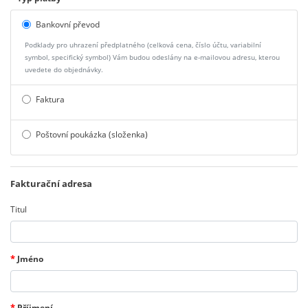
Bankovní převod
Podklady pro uhrazení předplatného (celková cena, číslo účtu, variabilní
symbol, specifický symbol) Vám budou odeslány na e-mailovou adresu, kterou
uvedete do objednávky.
Faktura
Poštovní poukázka (složenka)
Fakturační adresa
Titul
*
Jméno
*
Příjmení