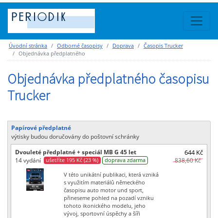
Úvodní stránka
Odborné časopisy
Doprava
Časopis Trucker
Objednávka předplatného
Objednávka předplatného časopisu
Trucker
Papírové předplatné
výtisky budou doručovány do poštovní schránky
Dvouleté předplatné + speciál MB G 45 let
644 Kč
14 vydání
838,60 Kč
ušetříte 195 Kč (23 %)
doprava zdarma
V této unikátní publikaci, která vzniká
s využitím materiálů německého
časopisu auto motor und sport,
přineseme pohled na pozadí vzniku
tohoto ikonického modelu, jeho
vývoj, sportovní úspěchy a šíři