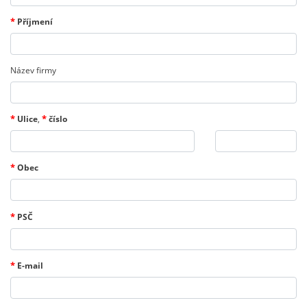
*
Příjmení
Název firmy
*
*
Ulice
,
číslo
*
Obec
*
PSČ
*
E-mail