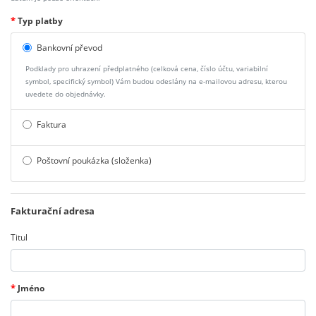
*
Typ platby
Bankovní převod
Podklady pro uhrazení předplatného (celková cena, číslo účtu, variabilní
symbol, specifický symbol) Vám budou odeslány na e-mailovou adresu, kterou
uvedete do objednávky.
Faktura
Poštovní poukázka (složenka)
Fakturační adresa
Titul
*
Jméno