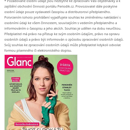
* Požadované osobní údaje jsou nezbytné ke zpracování Vaší objednávky a k
zajištění obchodní činnosti portálu Periodik.cz. Provozovatel dále poskytne
osobní údaje pouze vydavateli časopisu a distributorovi předplatného.
Potvrzením tohoto prohlášení vyjadřujete souhlas ke zmíněnému nakládání s
osobními údaji ke všem činnostem, souvisejícím s vedením předplatného a
informováním o časopisu a jeho akcích. Souhlas je udělen na dobu neurčitou.
Předplatitel má právo na přístup ke svým osobním údajům, právo na opravu
osobních údajů a právo být informován o způsobu zpracování osobních údajů.
Svůj souhlas ke zpracování osobních údajů může předplatitel kdykoli odvolat
formou písemného či elektronického dopisu.