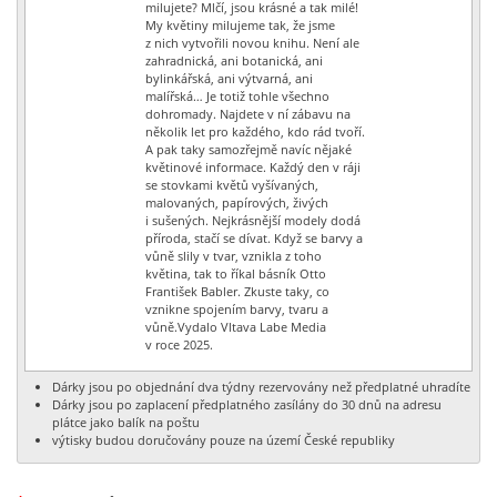
milujete? Mlčí, jsou krásné a tak milé!
My květiny milujeme tak, že jsme
z nich vytvořili novou knihu. Není ale
zahradnická, ani botanická, ani
bylinkářská, ani výtvarná, ani
malířská… Je totiž tohle všechno
dohromady. Najdete v ní zábavu na
několik let pro každého, kdo rád tvoří.
A pak taky samozřejmě navíc nějaké
květinové informace. Každý den v ráji
se stovkami květů vyšívaných,
malovaných, papírových, živých
i sušených. Nejkrásnější modely dodá
příroda, stačí se dívat. Když se barvy a
vůně slily v tvar, vznikla z toho
květina, tak to říkal básník Otto
František Babler. Zkuste taky, co
vznikne spojením barvy, tvaru a
vůně.Vydalo Vltava Labe Media
v roce 2025.
Dárky jsou po objednání dva týdny rezervovány než předplatné uhradíte
Dárky jsou po zaplacení předplatného zasílány do 30 dnů na adresu
plátce jako balík na poštu
výtisky budou doručovány pouze na území České republiky