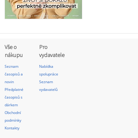
Vše o
Pro
nákupu
vydavatele
Seznam
Nabídka
časopisů a
spolupráce
novin
Seznam
Předplatné
vydavatelů
časopisů s
dárkem
Obchodní
podmínky
Kontakty