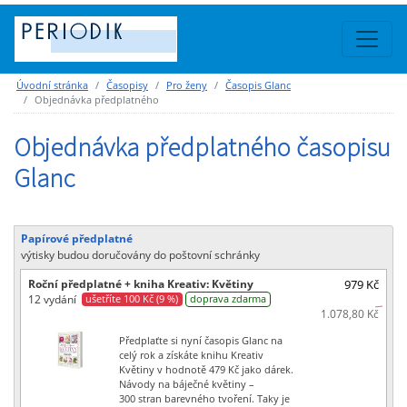
Úvodní stránka
Časopisy
Pro ženy
Časopis Glanc
Objednávka předplatného
Objednávka předplatného časopisu
Glanc
Papírové předplatné
výtisky budou doručovány do poštovní schránky
Roční předplatné + kniha Kreativ: Květiny
979 Kč
12 vydání
ušetříte 100 Kč (9 %)
doprava zdarma
1.078,80 Kč
Předplaťte si nyní časopis Glanc na
celý rok a získáte knihu Kreativ
Květiny v hodnotě 479 Kč jako dárek.
Návody na báječné květiny –
300 stran barevného tvoření. Taky je