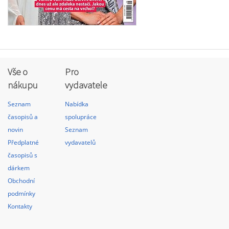
Vše o
Pro
nákupu
vydavatele
Seznam
Nabídka
časopisů a
spolupráce
novin
Seznam
Předplatné
vydavatelů
časopisů s
dárkem
Obchodní
podmínky
Kontakty