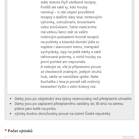
stále dokola čtyři oblíbené recepty.
Potěší ale také ty, kdo houby
nemilují – ti zde objeví prověřené
recepty s dalšími dary lesa: smrkovými
výhonky, ostružinami, brusinkami
nebo borůvkami. Tahle malá kniha
má velkou šanci stát se vaším
rodinným pokladem! Kromě receptů
na polévky a klasická domácí jídla tu
najdete i slavnostní menu, trampské
vychytávky, tipy na jedlé dárky a také
rafinované pokrmy, v nichž houby na
první pohled ani nepoznáte.
A nebojte se, vše je připraveno pouze
ze všeobecně známých, jedlých druhů
hub, takže se nemůžete splést. Naše
Kuchařka z lesa je prostě váš rodinný
bestseller! Vyšlo v edici Krásný rok.
Dárky jsou po objednání dva týdny rezervovány než předplatné uhradíte
Dárky jsou po zaplacení předplatného zasílány do 30 dnů na adresu
plátce jako balík na poštu
výtisky budou doručovány pouze na území České republiky
*
Počet výtisků