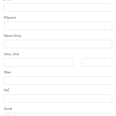
Příjmení
Název firmy
Ulice
,
číslo
Obec
PSČ
Země