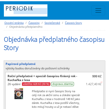
Úvodní stránka
Časopisy
Společenské
Časopis Story
Objednávka předplatného
Objednávka předplatného časopisu
Story
Papírové předplatné
výtisky budou doručovány do poštovní schránky
Roční předplatné + speciál časopisu Krásný rok -
999 Kč
Kuchařka z lesa
26 vydání
1.427,40 Kč
ušetříte 428 Kč (30 %)
doprava zdarma
Předplaťte si nyní časopis Story na
celý rok za akční cenu a získáte speciál
Kuchařku z lesa v hodnotě 149 Kč jako
dárek. Kuchařka z lesa potěší všechny,
kdo milují houby a už je nebaví dělat