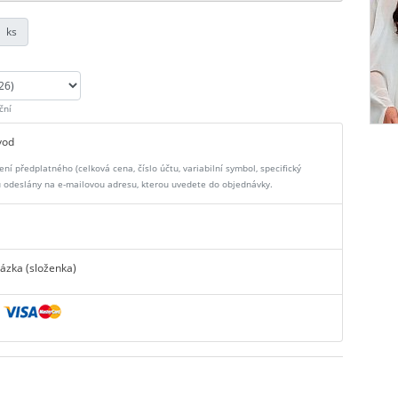
ks
ční
vod
ní předplatného (celková cena, číslo účtu, variabilní symbol, specifický
odeslány na e-mailovou adresu, kterou uvedete do objednávky.
ázka (složenka)
a