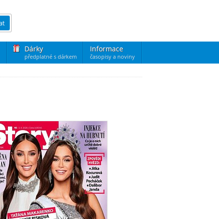
at
Dárky
Informace
předplatné s dárkem
časopisy a noviny