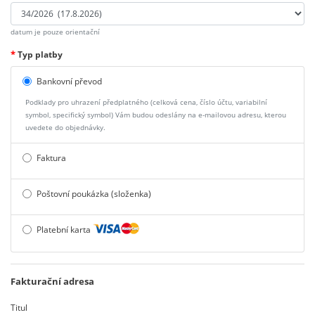
datum je pouze orientační
*
Typ platby
Bankovní převod
Podklady pro uhrazení předplatného (celková cena, číslo účtu, variabilní
symbol, specifický symbol) Vám budou odeslány na e-mailovou adresu, kterou
uvedete do objednávky.
Faktura
Poštovní poukázka (složenka)
Platební karta
Fakturační adresa
Titul