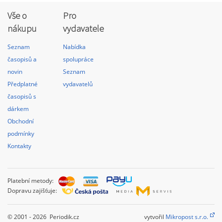
Vše o
Pro
nákupu
vydavatele
Seznam
Nabídka
časopisů a
spolupráce
novin
Seznam
Předplatné
vydavatelů
časopisů s
dárkem
Obchodní
podmínky
Kontakty
Platební metody:
Dopravu zajišťuje:
© 2001 - 2026 Periodik.cz
vytvořil
Mikropost s.r.o.