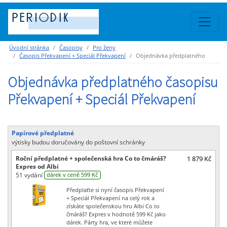
Úvodní stránka
Časopisy
Pro ženy
Časopis Překvapení + Speciál Překvapení
Objednávka předplatného
Objednávka předplatného časopisu
Překvapení + Speciál Překvapení
Papírové předplatné
výtisky budou doručovány do poštovní schránky
Roční předplatné + společenská hra Co to čmáráš?
1 879 Kč
Expres od Albi
51 vydání
dárek v ceně 599 Kč
Předplaťte si nyní časopis Překvapení
+ Speciál Překvapení na celý rok a
získáte společenskou hru Albi Co to
čmáráš? Expres v hodnotě 599 Kč jako
dárek. Párty hra, ve které můžete