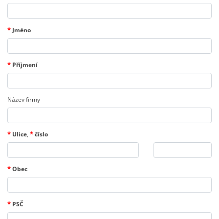
*
Jméno
*
Příjmení
Název firmy
*
*
Ulice
,
číslo
*
Obec
*
PSČ