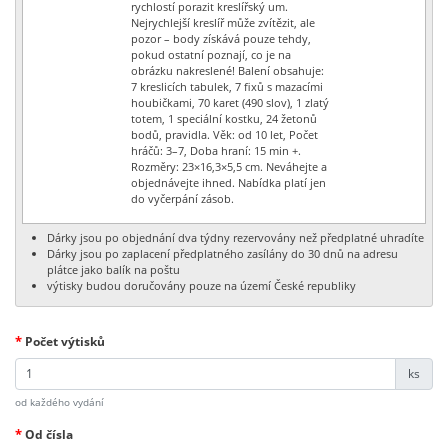
rychlostí porazit kreslířský um.
Nejrychlejší kreslíř může zvítězit, ale
pozor – body získává pouze tehdy,
pokud ostatní poznají, co je na
obrázku nakreslené! Balení obsahuje:
7 kreslicích tabulek, 7 fixů s mazacími
houbičkami, 70 karet (490 slov), 1 zlatý
totem, 1 speciální kostku, 24 žetonů
bodů, pravidla. Věk: od 10 let, Počet
hráčů: 3–7, Doba hraní: 15 min +.
Rozměry: 23×16,3×5,5 cm. Neváhejte a
objednávejte ihned. Nabídka platí jen
do vyčerpání zásob.
Dárky jsou po objednání dva týdny rezervovány než předplatné uhradíte
Dárky jsou po zaplacení předplatného zasílány do 30 dnů na adresu
plátce jako balík na poštu
výtisky budou doručovány pouze na území České republiky
*
Počet výtisků
ks
od každého vydání
*
Od čísla