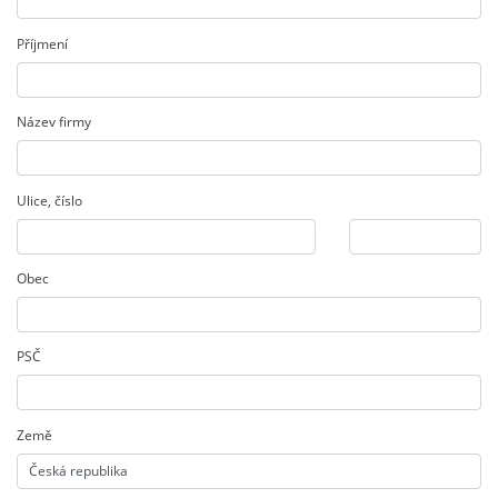
Příjmení
Název firmy
Ulice
,
číslo
Obec
PSČ
Země