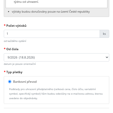
týdnu od uhrazení.
výtisky budou doručovány pouze na území České republiky
*
Počet výtisků
ks
od každého vydání
*
Od čísla
datum je pouze orientační
*
Typ platby
Bankovní převod
Podklady pro uhrazení předplatného (celková cena, číslo účtu, variabilní
symbol, specifický symbol) Vám budou odeslány na e-mailovou adresu, kterou
uvedete do objednávky.