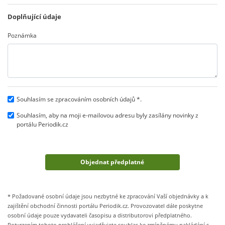
Doplňující údaje
Poznámka
Souhlasím se zpracováním osobních údajů *.
Souhlasím, aby na moji e-mailovou adresu byly zasílány novinky z
portálu Periodik.cz
* Požadované osobní údaje jsou nezbytné ke zpracování Vaší objednávky a k
zajištění obchodní činnosti portálu Periodik.cz. Provozovatel dále poskytne
osobní údaje pouze vydavateli časopisu a distributorovi předplatného.
Potvrzením tohoto prohlášení vyjadřujete souhlas ke zmíněnému nakládání s