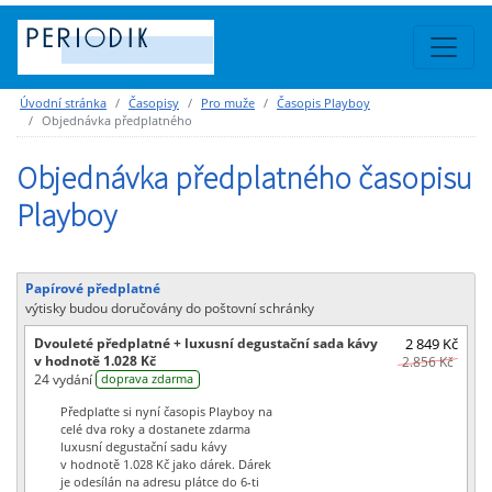
Úvodní stránka
Časopisy
Pro muže
Časopis Playboy
Objednávka předplatného
Objednávka předplatného časopisu
Playboy
Papírové předplatné
výtisky budou doručovány do poštovní schránky
Dvouleté předplatné + luxusní degustační sada kávy
2 849 Kč
v hodnotě 1.028 Kč
2.856 Kč
24 vydání
doprava zdarma
Předplaťte si nyní časopis Playboy na
celé dva roky a dostanete zdarma
luxusní degustační sadu kávy
v hodnotě 1.028 Kč jako dárek. Dárek
je odesílán na adresu plátce do 6-ti