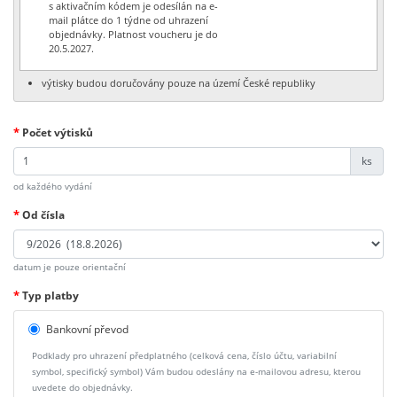
s aktivačním kódem je odesílán na e-
mail plátce do 1 týdne od uhrazení
objednávky. Platnost voucheru je do
20.5.2027.
výtisky budou doručovány pouze na území České republiky
*
Počet výtisků
ks
od každého vydání
*
Od čísla
datum je pouze orientační
*
Typ platby
Bankovní převod
Podklady pro uhrazení předplatného (celková cena, číslo účtu, variabilní
symbol, specifický symbol) Vám budou odeslány na e-mailovou adresu, kterou
uvedete do objednávky.