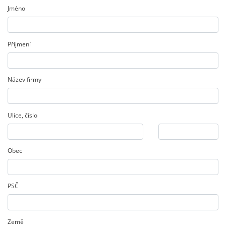
Jméno
Příjmení
Název firmy
Ulice
,
číslo
Obec
PSČ
Země