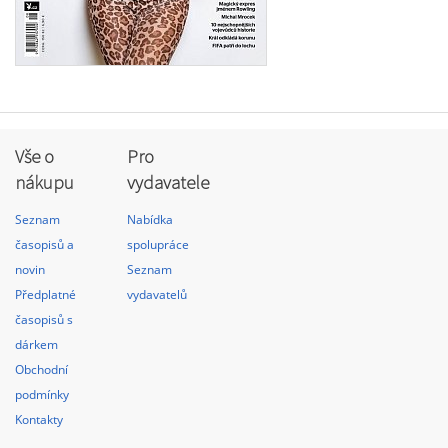
Vše o
Pro
nákupu
vydavatele
Seznam
Nabídka
časopisů a
spolupráce
novin
Seznam
Předplatné
vydavatelů
časopisů s
dárkem
Obchodní
podmínky
Kontakty