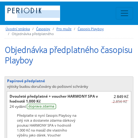
Úvodní stránka
Časopisy
Pro muže
Časopis Playboy
Objednávka předplatného
Objednávka předplatného časopisu
Playboy
Papírové předplatné
výtisky budou doručovány do poštovní schránky
Dvouleté předplatné + voucher HARMONY SPA v
2 849 Kč
hodnotě 1.000 Kč
2.856 Kč
24 vydání
doprava zdarma
Předplaťte si nyní časopis Playboy na
celý rok a dostanete zdarma dárkový
poukaz HARMONY SPA v hodnotě
1.000 Kč na masáž dle vlastního
výběru jako dárek. Voucher