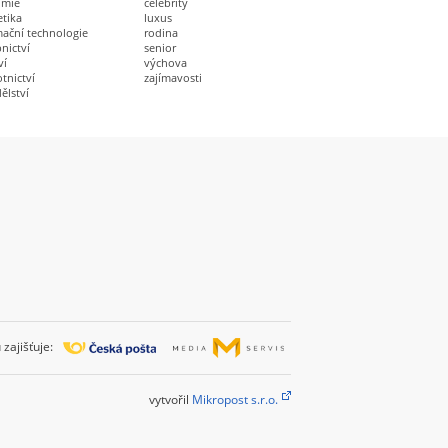
omie
celebrity
etika
luxus
mační technologie
rodina
nictví
senior
ví
výchova
tnictví
zajímavosti
ělství
zajišťuje:
vytvořil
Mikropost s.r.o.