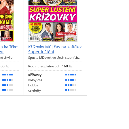
a kafíčko:
Křížovky Můj čas na kafíčko:
vu
Super luštění
né chvíle
Spusta křížovek ve třech stupních…
160 Kč
160 Kč
Roční předplatné od:
křížovky
90 %
90 %
volný čas
70 %
70 %
hobby
50 %
50 %
celebrity
40 %
40 %