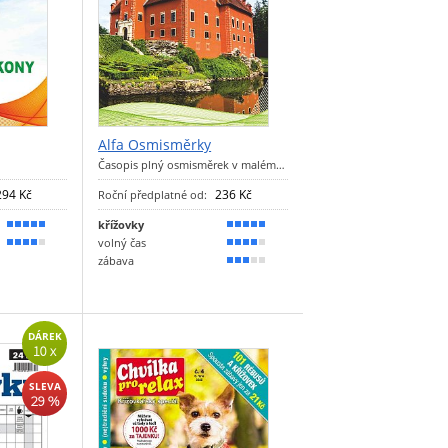
Alfa Osmisměrky
Časopis plný osmisměrek v malém…
294 Kč
236 Kč
Roční předplatné od:
křížovky
90 %
90 %
volný čas
80 %
80 %
zábava
60 %
DÁREK
10 x
SLEVA
29 %