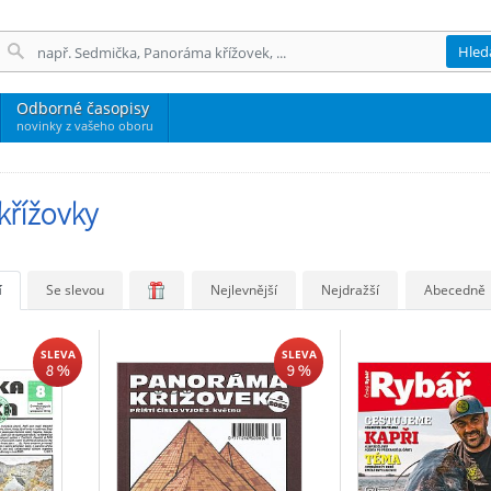
Hled
Odborné časopisy
novinky z vašeho oboru
křížovky
í
Se slevou
Nejlevnější
Nejdražší
Abecedně
SLEVA
SLEVA
8 %
9 %