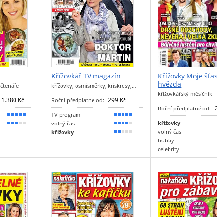
Křížovkář TV magazín
Křížovky Moje šťa
hvězda
 čtenáře
křížovky, osmisměrky, kriskrosy,…
křížovkářský měsíčník
1.380 Kč
299 Kč
Roční předplatné od:
Roční předplatné od:
TV program
100 %
90 %
křížovky
volný čas
60 %
70 %
volný čas
křížovky
30 %
hobby
celebrity