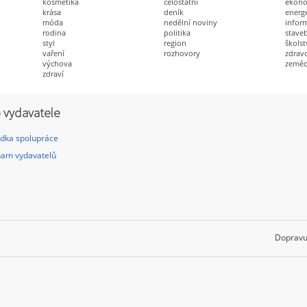
kosmetika
celostátní
ekon
krása
deník
energ
móda
nedělní noviny
infor
rodina
politika
staveb
styl
region
školst
vaření
rozhovory
zdravo
výchova
zeměd
zdraví
 vydavatele
dka spolupráce
am vydavatelů
Dopravu 