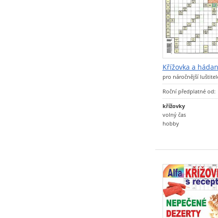
Křížovka a háda
pro náročnější luštite
Roční předplatné od:
křížovky
volný čas
hobby