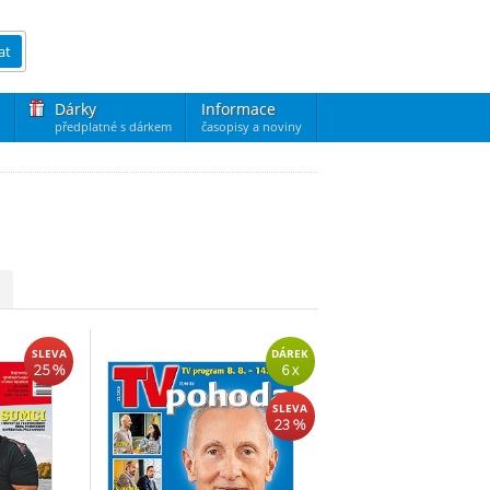
at
Dárky
Informace
předplatné s dárkem
časopisy a noviny
SLEVA
DÁREK
25 %
6 x
SLEVA
23 %