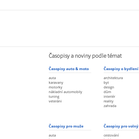
Časopisy a noviny podle témat
Časopisy auto & moto
Časopisy o bydlení
auta
architektura
karavany
byt
motorky
design
nákladní automobily
dům
tuning
interiér
veteráni
reality
zahrada
Časopisy pro muže
Časopisy pro volný
auta
cestování