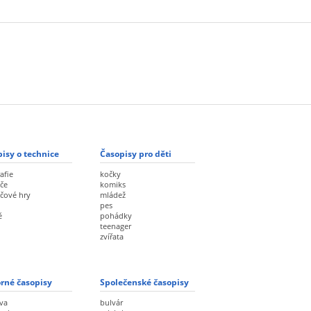
isy o technice
Časopisy pro děti
afie
kočky
če
komiks
ačové hry
mládež
pes
ě
pohádky
teenager
zvířata
rné časopisy
Společenské časopisy
va
bulvár