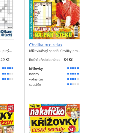
Chvilka pro relax
tu plný…
křížovkářský speciál Chvilky pro…
229 Kč
84 Kč
Roční předplatné od:
křížovky
90 %
100 %
hobby
60 %
90 %
volný čas
50 %
80 %
soutěže
40 %