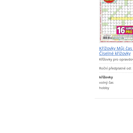
Křížovky Můj čas 
Číselné křížovky
Křížovky pro opravdo
Roční předplatné od:
křížovky
volný čas
hobby