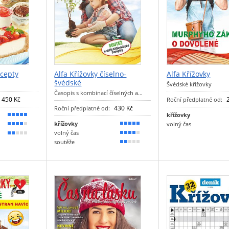
ecepty
Alfa Křížovky číselno-
Alfa Křížovky
švédské
Švédské křížovky
Časopis s kombinací číselných a…
450 Kč
Roční předplatné od:
430 Kč
Roční předplatné od:
křížovky
90 %
křížovky
volný čas
90 %
80 %
volný čas
80 %
40 %
soutěže
30 %