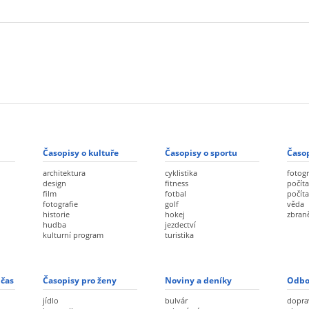
Časopisy o kultuře
Časopisy o sportu
Časop
architektura
cyklistika
fotogr
design
fitness
počíta
film
fotbal
počít
fotografie
golf
věda
historie
hokej
zbran
hudba
jezdectví
kulturní program
turistika
 čas
Časopisy pro ženy
Noviny a deníky
Odbo
jídlo
bulvár
dopra