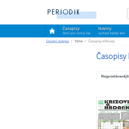
Časopisy
Noviny
čtení pro volný čas
vychází každý den
(current)
Úvodní stránka
Téma
Časopisy křížovky
Časopisy 
Nejprodávanějš