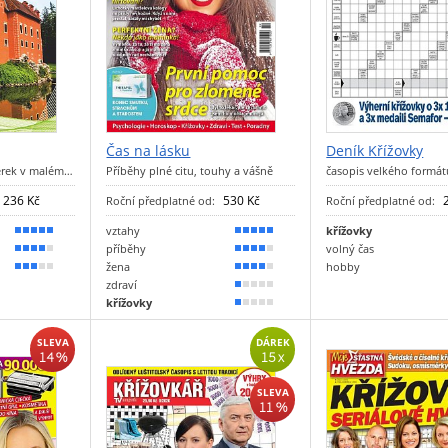
Čas na lásku
Deník Křížovky
ěrek v malém…
Příběhy plné citu, touhy a vášně
časopis velkého formá
236 Kč
530 Kč
Roční předplatné od:
Roční předplatné od:
vztahy
křížovky
90 %
100 %
příběhy
volný čas
80 %
80 %
žena
hobby
60 %
70 %
zdraví
20 %
křížovky
10 %
SLEVA
DÁREK
14 %
15 x
SLEVA
11 %