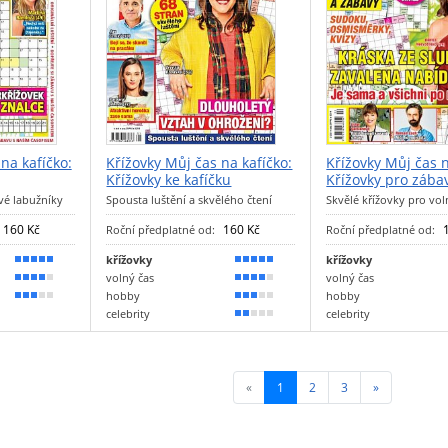
na kafíčko:
Křížovky Můj čas na kafíčko:
Křížovky Můj čas n
Křížovky ke kafíčku
Křížovky pro zába
vé labužníky
Spousta luštění a skvělého čtení
Skvělé křížovky pro vol
160 Kč
160 Kč
Roční předplatné od:
Roční předplatné od:
křížovky
křížovky
90 %
90 %
volný čas
volný čas
70 %
70 %
hobby
hobby
50 %
50 %
celebrity
celebrity
40 %
«
1
(current)
2
3
»