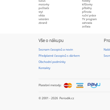
luxus
hobby
motorky
křížovky
počítače
příběhy
styl
příroda
věda
ruční práce
veteráni
TV program
zbraně
zahrada
zvířata
Vše o nákupu
Pro
Seznam časopisů a novin
Nabí
Předplatné časopisů s dárkem
Sezn
Obchodní podmínky
Kontakty
Platební metody:
© 2001 - 2026 Periodik.cz