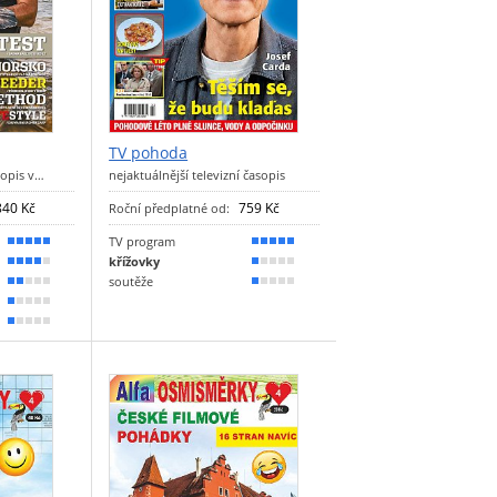
TV pohoda
sopis v…
nejaktuálnější televizní časopis
840 Kč
759 Kč
Roční předplatné od:
TV program
100 %
100 %
křížovky
80 %
20 %
soutěže
30 %
10 %
20 %
20 %