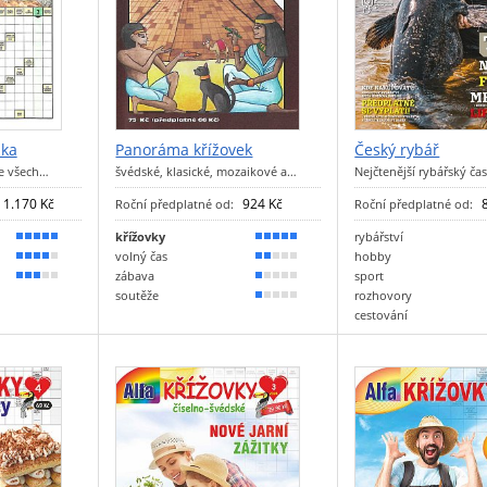
nka
Panoráma křížovek
Český rybář
le všech…
švédské, klasické, mozaikové a…
Nejčtenější rybářský ča
1.170 Kč
924 Kč
Roční předplatné od:
Roční předplatné od:
křížovky
rybářství
100 %
100 %
volný čas
hobby
70 %
30 %
zábava
sport
50 %
20 %
soutěže
rozhovory
10 %
cestování