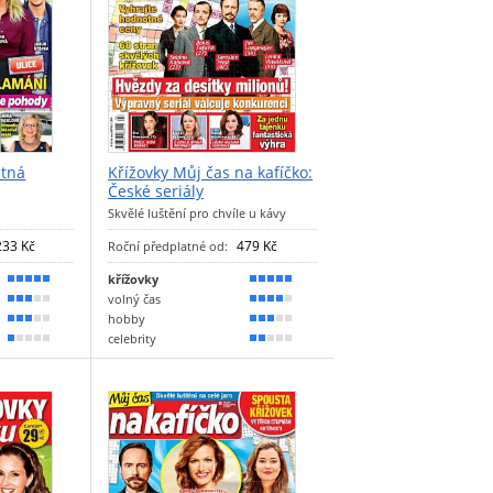
stná
Křížovky Můj čas na kafíčko:
České seriály
Skvělé luštění pro chvíle u kávy
233 Kč
479 Kč
Roční předplatné od:
křížovky
100 %
90 %
volný čas
60 %
70 %
hobby
50 %
50 %
celebrity
20 %
40 %