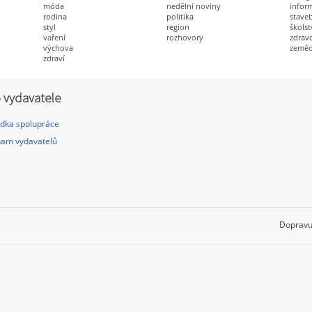
móda
nedělní noviny
infor
rodina
politika
staveb
styl
region
školst
vaření
rozhovory
zdravo
výchova
zeměd
zdraví
 vydavatele
dka spolupráce
am vydavatelů
Dopravu 