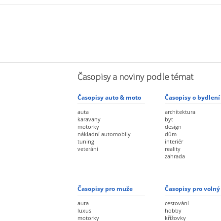
Časopisy a noviny podle témat
Časopisy auto & moto
Časopisy o bydlení
auta
architektura
karavany
byt
motorky
design
nákladní automobily
dům
tuning
interiér
veteráni
reality
zahrada
Časopisy pro muže
Časopisy pro volný
auta
cestování
luxus
hobby
motorky
křížovky