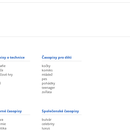
isy o technice
Časopisy pro děti
afie
kočky
če
komiks
ačové hry
mládež
pes
ě
pohádky
teenager
zvířata
rné časopisy
Společenské časopisy
va
bulvár
omie
celebrity
etika
luxus