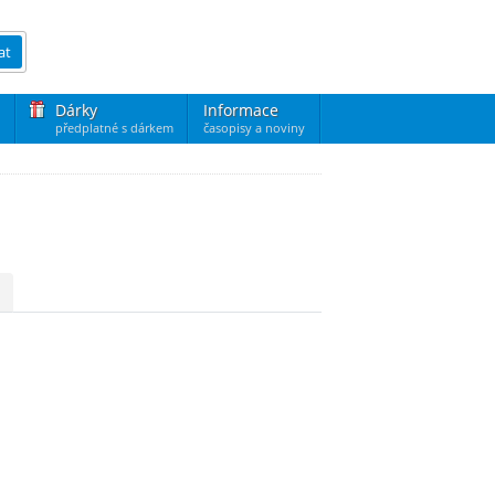
at
Dárky
Informace
předplatné s dárkem
časopisy a noviny