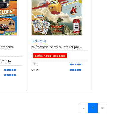
Letadla
motorismu
zajímavosti ze světa letadel pro…
zatím nelze objednat
713 Kč
děti
100 %
kluci
100 %
100 %
100 %
«
1
(current)
»