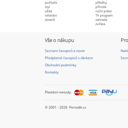
počítače
příběhy
styl
příroda
věda
ruční práce
veteráni
TV program
zbraně
zahrada
zvířata
Vše o nákupu
Pro
Seznam časopisů a novin
Nabí
Předplatné časopisů s dárkem
Sezn
Obchodní podmínky
Kontakty
Platební metody:
© 2001 - 2026 Periodik.cz