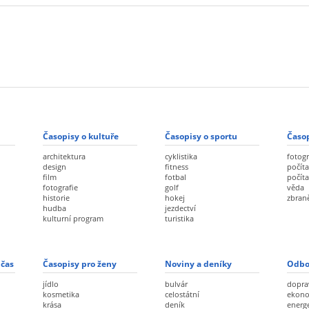
Časopisy o kultuře
Časopisy o sportu
Časop
architektura
cyklistika
fotogr
design
fitness
počíta
film
fotbal
počít
fotografie
golf
věda
historie
hokej
zbran
hudba
jezdectví
kulturní program
turistika
 čas
Časopisy pro ženy
Noviny a deníky
Odbo
jídlo
bulvár
dopra
kosmetika
celostátní
ekon
krása
deník
energ