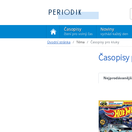
Časopisy
Noviny
čtení pro volný čas
vychází každý den
(current)
Úvodní stránka
Téma
Časopisy pro kluky
Časopisy 
Nejprodávanějš