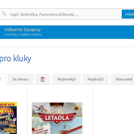
Hled
Odborné časopisy
novinky z vašeho oboru
pro kluky
í
Se slevou
Nejlevnější
Nejdražší
Abecedně