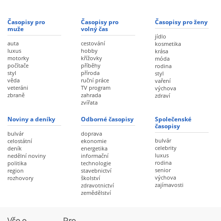
Časopisy pro
Časopisy pro
Časopisy pro ženy
muže
volný čas
jídlo
auta
cestování
kosmetika
luxus
hobby
krása
motorky
křížovky
móda
počítače
příběhy
rodina
styl
příroda
styl
věda
ruční práce
vaření
veteráni
TV program
výchova
zbraně
zahrada
zdraví
zvířata
Noviny a deníky
Odborné časopisy
Společenské
časopisy
bulvár
doprava
bulvár
celostátní
ekonomie
celebrity
deník
energetika
luxus
nedělní noviny
informační
rodina
politika
technologie
senior
region
stavebnictví
výchova
rozhovory
školství
zajímavosti
zdravotnictví
zemědělství
Vše o
Pro