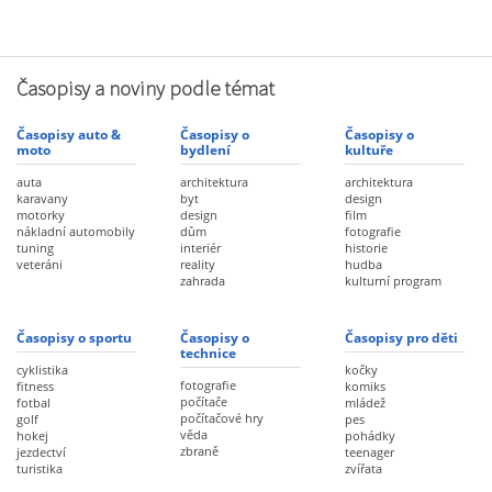
Časopisy a noviny podle témat
Časopisy auto &
Časopisy o
Časopisy o
moto
bydlení
kultuře
auta
architektura
architektura
karavany
byt
design
motorky
design
film
nákladní automobily
dům
fotografie
tuning
interiér
historie
veteráni
reality
hudba
zahrada
kulturní program
Časopisy o sportu
Časopisy o
Časopisy pro děti
technice
cyklistika
kočky
fotografie
fitness
komiks
počítače
fotbal
mládež
počítačové hry
golf
pes
věda
hokej
pohádky
zbraně
jezdectví
teenager
turistika
zvířata